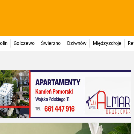
olin
Golczewo
Świerzno
Dziwnów
Międzyzdroje
Re