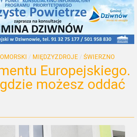
POMORSKI
/
MIĘDZYZDROJE
/
ŚWIERZNO
mentu Europejskiego.
ź gdzie możesz oddać