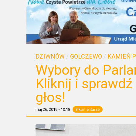
DZIWNÓW
/
GOLCZEWO
/
KAMIEŃ 
Wybory do Parla
Kliknij i sprawd
głos!
maj 26, 2019
•
10:18
3 komentarze