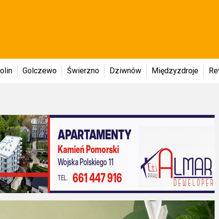
olin
Golczewo
Świerzno
Dziwnów
Międzyzdroje
Re