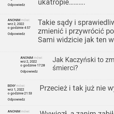
ukatrópie……….
Odpowiedz
ANONIM
mówi:
Takie sądy i sprawiedl
wrz 2, 2022
o godzinie 4:57
zmienić i przywrócić p
Odpowiedz
Sami widzicie jak ten w
ANONIM
mówi:
Jak Kaczyński to zmi
wrz 2, 2022
o godzinie 17:28
śmierci?
Odpowiedz
BENY
mówi:
Przecież i tak już nie 
wrz 1, 2022
o godzinie 21:53
Odpowiedz
ANONIM
mówi:
Wywiozł ,a zanim zabił 