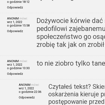
o godzinie 18:12
Odpowiedz
ANONIM
mówi:
Dożywocie kórwie dać
wrz 1, 2022
o godzinie 15:58
pedofilowi zajebanemu.
Odpowiedz
społeczeństwo go osąd
zrobię tak jak on zrobił
ANONIM
mówi:
to nie ziobro tylko ta
wrz 1, 2022
o godzinie 13:30
Odpowiedz
ANONIM
mówi:
Czytałeś tekst? Ski
wrz 1, 2022
o godzinie 22:06
oskarżenia kieruje p
Odpowiedz
postępowanie przed