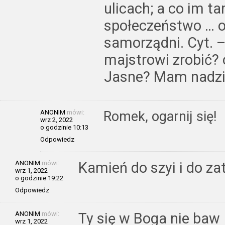
ulicach; a co im ta
społeczeństwo … on
samorządni. Cyt. –
majstrowi zrobić?
Jasne? Mam nadzie
ANONIM
mówi:
Romek, ogarnij się!
wrz 2, 2022
o godzinie 10:13
Odpowiedz
ANONIM
mówi:
Kamień do szyi i do zat
wrz 1, 2022
o godzinie 19:22
Odpowiedz
ANONIM
mówi:
Ty się w Boga nie baw
wrz 1, 2022