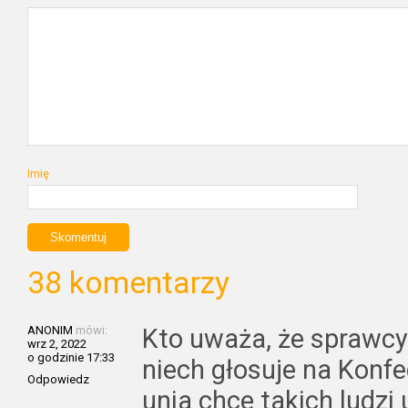
Imię
38 komentarzy
ANONIM
mówi:
Kto uważa, że sprawcy 
wrz 2, 2022
o godzinie 17:33
niech głosuje na Konfed
Odpowiedz
unia chce takich ludz