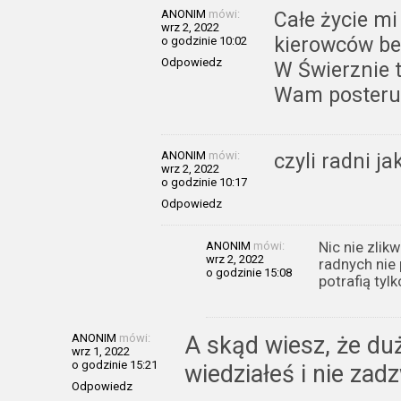
ANONIM
mówi:
Całe życie mi
wrz 2, 2022
kierowców bez
o godzinie 10:02
Odpowiedz
W Świerznie t
Wam posterune
ANONIM
mówi:
czyli radni j
wrz 2, 2022
o godzinie 10:17
Odpowiedz
ANONIM
mówi:
Nic nie zlik
wrz 2, 2022
radnych nie
o godzinie 15:08
potrafią tylk
ANONIM
mówi:
A skąd wiesz, że duż
wrz 1, 2022
o godzinie 15:21
wiedziałeś i nie zad
Odpowiedz