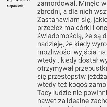
o godzinie 10:29
zamordował. Minęło wie
Odpowiedz
zbrodni, a dla nich ws
Zastanawiam się, jakie
przecież ma córki i on
świadomością, że są 
nadzieję, że kiedy wyro
możliwości wyjścia na
wtedy , kiedy dostał w
otrzymywał przepustki
się przestępstw jeżdżą
wtedy też kogoś zamor
Tacy ludzie nie powin
nawet za idealne zach