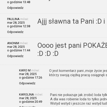
o godzinie 13:48
Odpowiedz
PAULINA
mówi:
Ajjj sławna ta Pani :D i
mar 28, 2025
o godzinie 12:38
Odpowiedz
ANONIM
mówi:
Oooo jest pani POKA
mar 28, 2025
o godzinie 11:44
:D :D :D
Odpowiedz
KARO M
mówi:
O jest komentarz pani ,moje życie je
mar 28, 2025
którzy swoją ciężką pracą osiągnęli 
o godzinie 17:26
Odpowiedz
KAROLINA
mówi:
Pani nie pokazuje jak zrobić loda tylk
mar 28, 2025
A dla was robienie loda to tylko jed
o godzinie 20:49
Wstyd wstyd i jeszcze raz wstyd ludzi