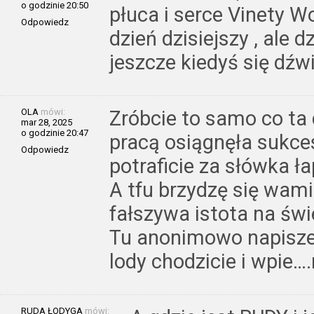
o godzinie 20:50
płuca i serce Vinety W
Odpowiedz
dzień dzisiejszy , ale 
jeszcze kiedyś się dźwi
OLA
mówi:
Zróbcie to samo co ta
mar 28, 2025
o godzinie 20:47
pracą osiągnęła sukces
Odpowiedz
potraficie za słówka ł
A tfu brzydzę się wami 
fałszywa istota na świ
Tu anonimowo napiszec
lody chodzicie i wpie….
RUDA ŁODYGA
mówi: