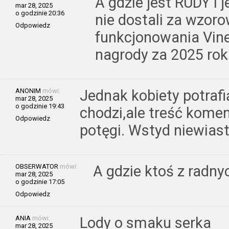
A gdzie jest RUDY i 
mar 28, 2025
o godzinie 20:36
nie dostali za wzor
Odpowiedz
funkcjonowania Vinet
nagrody za 2025 rok 
ANONIM
mówi:
Jednak kobiety potrafi
mar 28, 2025
o godzinie 19:43
chodzi,ale treść komen
Odpowiedz
potęgi. Wstyd niewiast
OBSERWATOR
mówi:
A gdzie ktoś z radny
mar 28, 2025
o godzinie 17:05
Odpowiedz
ANIA
mówi:
Lody o smaku serka
mar 28, 2025