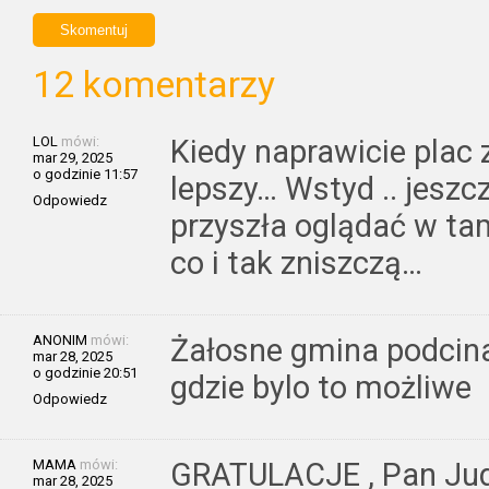
12 komentarzy
LOL
mówi:
Kiedy naprawicie plac
mar 29, 2025
o godzinie 11:57
lepszy… Wstyd .. jeszc
Odpowiedz
przyszła oglądać w ta
co i tak zniszczą…
ANONIM
mówi:
Żałosne gmina podcina
mar 28, 2025
o godzinie 20:51
gdzie bylo to możliwe
Odpowiedz
MAMA
mówi:
GRATULACJE , Pan Jud
mar 28, 2025