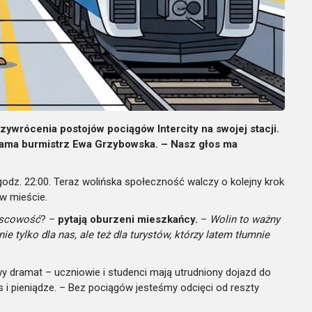
ywrócenia postojów pociągów Intercity na swojej stacji.
 sama burmistrz Ewa Grzybowska. – Nasz głos ma
odz. 22:00. Teraz wolińska społeczność walczy o kolejny krok
w mieście.
jscowość
? –
pytają oburzeni mieszkańcy.
–
Wolin to ważny
e tylko dla nas, ale też dla turystów, którzy latem tłumnie
wy dramat – uczniowie i studenci mają utrudniony dojazd do
as i pieniądze. – Bez pociągów jesteśmy odcięci od reszty