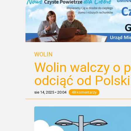
WOLIN
Wolin walczy o p
odciąć od Polski
sie 14, 2025
•
20:04
48 komentarzy