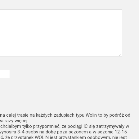
a całej trasie na każdych zadupiach typu Wolin to by podróż od
a razy więcej.
chciałbym tylko przypomnieć, że pociągi IC się zatrzymywały w
 wynosiła 3-4 osoby na dobę poza sezonem a w sezonie 12-15.
, że przystanek WOLIN jest przystankiem osobowym, nie jest