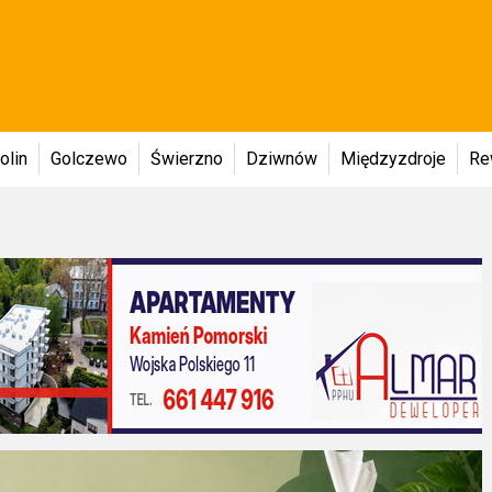
olin
Golczewo
Świerzno
Dziwnów
Międzyzdroje
Re