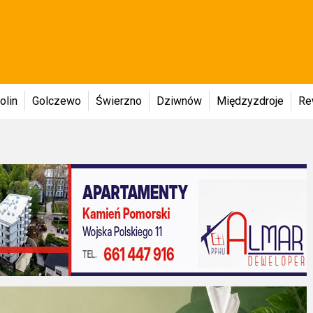
olin
Golczewo
Świerzno
Dziwnów
Międzyzdroje
Re