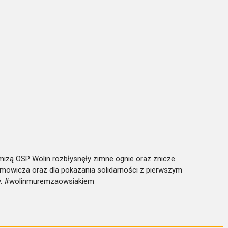
mizą OSP Wolin rozbłysnęły zimne ognie oraz znicze.
mowicza oraz dla pokazania solidarności z pierwszym
cy. #wolinmuremzaowsiakiem