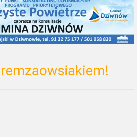
uremzaowsiakiem!