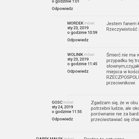
o godzinie 1:01
Odpowiedz
MORDEK
mówi:
Jestem fanem ka
sty 23, 2019
Rzeczywistość p
o godzinie 10:59
Odpowiedz
WOLINIK
mówi:
Śmierć nie ma w
sty 23, 2019
przypadku tej tr
o godzinie 11:45
słownym,czy,jak
Odpowiedz
miejsca w kośc
RZECZPOSPOLITE
przeciwnikowi.
GOSC
mówi:
Zgadzam się, że w obu 
sty 24, 2019
potrzebni ludzie, ale ok
o godzinie 11:55
porównanie nie za bardz
Odpowiedz
przeciwstawiać się ch
DAREK MAŁEK
mówi: