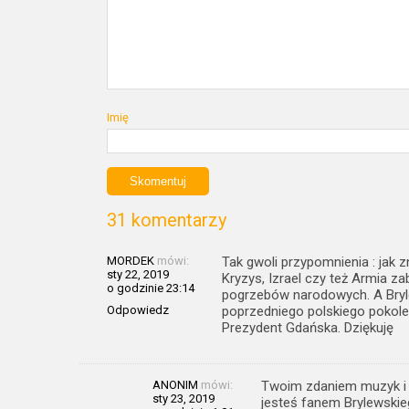
Imię
31 komentarzy
MORDEK
mówi:
Tak gwoli przypomnienia : jak
sty 22, 2019
Kryzys, Izrael czy też Armia za
o godzinie 23:14
pogrzebów narodowych. A Bryl
Odpowiedz
poprzedniego polskiego pokolen
Prezydent Gdańska. Dziękuję
ANONIM
mówi:
Twoim zdaniem muzyk i p
sty 23, 2019
jesteś fanem Brylewskie