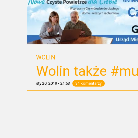
WOLIN
Wolin także #m
sty 20, 2019
•
21:53
31 komentarzy