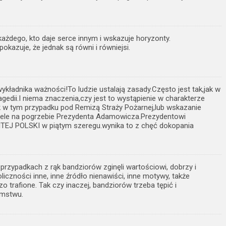
żdego, kto daje serce innym i wskazuje horyzonty.
okazuje, że jednak są równi i równiejsi.
ykładnika ważności!To ludzie ustalają zasady.Często jest tak,jak w
agedii.I niema znaczenia,czy jest to wystąpienie w charakterze
 w tym przypadku pod Remizą Straży Pożarnej,lub wskazanie
iele na pogrzebie Prezydenta Adamowicza.Prezydentowi
J POLSKI w piątym szeregu.wynika to z chęć dokopania
przypadkach z rąk bandziorów zginęli wartościowi, dobrzy i
oliczności inne, inne źródło nienawiści, inne motywy, także
o trafione. Tak czy inaczej, bandziorów trzeba tępić i
amstwu.