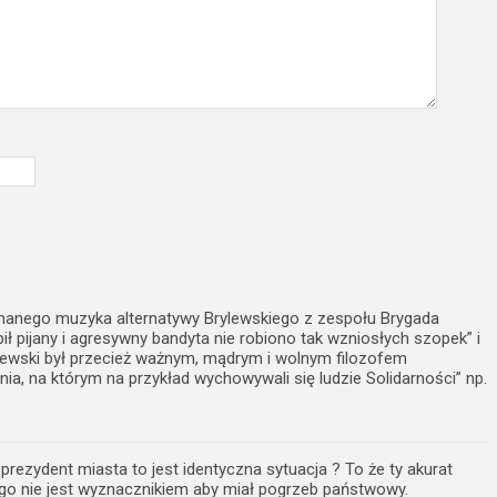
 znanego muzyka alternatywy Brylewskiego z zespołu Brygada
bił pijany i agresywny bandyta nie robiono tak wzniosłych szopek” i
ewski był przecież ważnym, mądrym i wolnym filozofem
ia, na którym na przykład wychowywali się ludzie Solidarności” np.
rezydent miasta to jest identyczna sytuacja ? To że ty akurat
go nie jest wyznacznikiem aby miał pogrzeb państwowy.