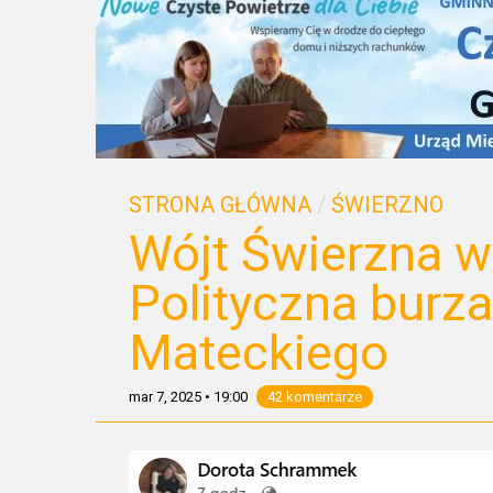
STRONA GŁÓWNA
/
ŚWIERZNO
Wójt Świerzna w
Polityczna burz
Mateckiego
mar 7, 2025
•
19:00
42 komentarze