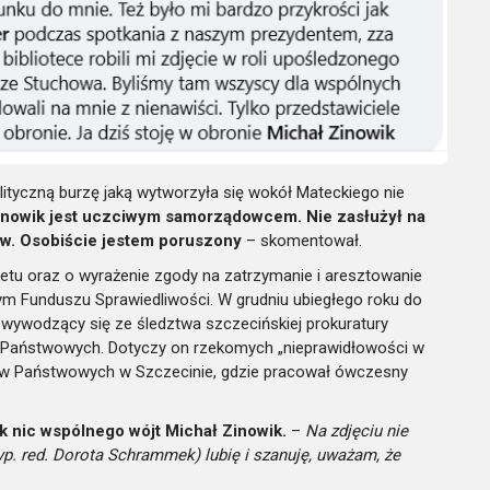
lityczną burzę jaką wytworzyła się wokół Mateckiego nie
inowik jest uczciwym samorządowcem. Nie zasłużył na
ców. Osobiście jestem poruszony
– skomentował.
etu oraz o wyrażenie zgody na zatrzymanie i aresztowanie
m Funduszu Sprawiedliwości. W grudniu ubiegłego roku do
wywodzący się ze śledztwa szczecińskiej prokuratury
Państwowych. Dotyczy on rzekomych „nieprawidłowości w
asów Państwowych w Szczecinie, gdzie pracował ówczesny
ak nic wspólnego wójt Michał Zinowik.
–
Na zdjęciu nie
yp. red. Dorota Schrammek) lubię
i szanuję, uważam, że