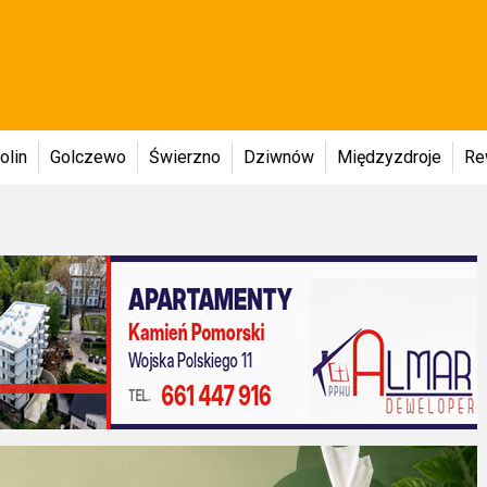
olin
Golczewo
Świerzno
Dziwnów
Międzyzdroje
Re