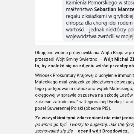
Obojętnie wobec próby uwikłania Wójta Brojc w po
przeszedł Wójt Gminy Świerzno. –
Wójt Michał Z
to, by znaleźć się na zdjęciu wśród przestęp
Wniosek Prokuratury Krajowej o uchylenie immunit
Mateckiego miał związek ze śledztwem dotyczący
tego postępowania dołączono wątek Mateckiego, 
okręgowej w sprawie oszustwa na szkodę Lasów 
zakresie zatrudniania” w Regionalnej Dyrekcji L
poseł Suwerennej Polski (obecnie PiS).
Ze wszystkimi tymi zdarzeniami nie miał jedn
powinno go być. Tworzy to sugestię. Jak Cię (prz
zachowałaś się źle
–
ocenił wójt Drozdowicz.