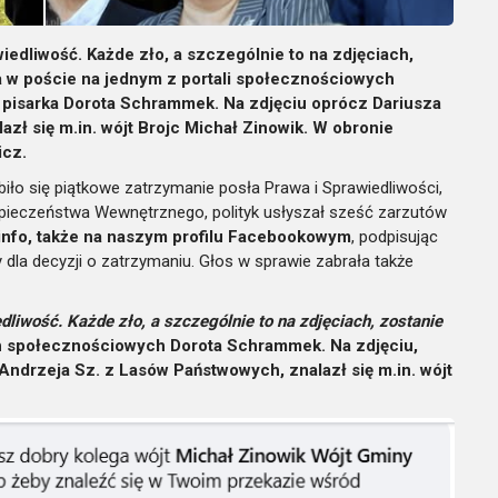
iedliwość. Każde zło, a szczególnie to na zdjęciach,
a w poście na jednym z portali społecznościowych
 pisarka Dorota Schrammek. Na zdjęciu oprócz Dariusza
zł się m.in. wójt Brojc Michał Zinowik. W obronie
icz.
ło się piątkowe zatrzymanie posła Prawa i Sprawiedliwości,
zpieczeństwa Wewnętrznego, polityk usłyszał sześć zarzutów
.info, także na naszym profilu Facebookowym
, podpisując
ty dla decyzji o zatrzymaniu. Głos w sprawie zabrała także
liwość. Każde zło, a szczególnie to na zdjęciach, zostanie
h społecznościowych Dorota Schrammek. Na zdjęciu,
ndrzeja Sz. z Lasów Państwowych, znalazł się m.in. wójt