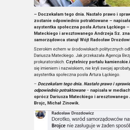
– Doczekałam tego dnia. Nastało prawo i spraw
zostanie odpowiednio potraktowane – napisał
asystentka społeczna posła Artura Łąckiego –
Mateckiego i aresztowanego Andrzeja Sz. znala
samorządowca stanął Wójt Radosław Drozdow
Szerokim echem w środowiskach politycznych odbi
Dariusza Mateckiego. Jak przekazała Agencja Be
prokuratorskich.
Czytelnicy portalu kamienskie
się imieniem i nazwiskiem, nie kryli swojej aproba
asystentka społeczna posła Artura Łąckiego.
–
Doczekałam tego dnia. Nastało prawo i sprawied
odpowiednio potraktowane
–
napisała w mediac
oprócz Dariusza Mateckiego i aresztowanego A
Brojc, Michał Zinowik.