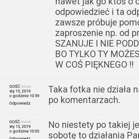
nawet jak go ktoś o 
odpowiedzieć i ta od
zawsze próbuje pomoc
zaproszenie np. od p
SZANUJE I NIE POD
BO TYLKO TY MOŻE
W COŚ PIĘKNEGO !!
GOŚĆ
mówi:
Taka fotka nie działa 
sty 15, 2019
o godzinie 10:59
po komentarzach.
Odpowiedz
GOŚĆ
mówi:
No niestety po takiej j
sty 15, 2019
o godzinie 10:05
sobotę to działania Pa
Odpowiedz