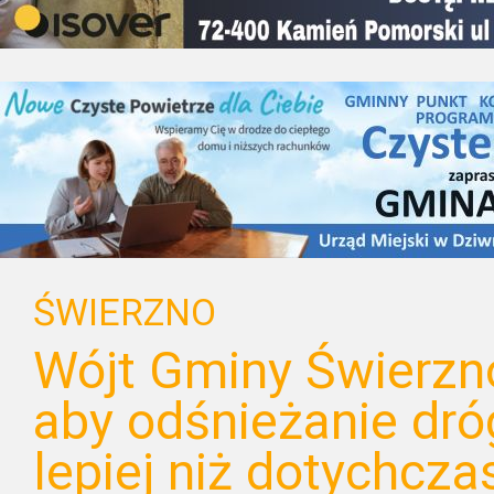
ŚWIERZNO
Wójt Gminy Świerzno
aby odśnieżanie dró
lepiej niż dotychcza