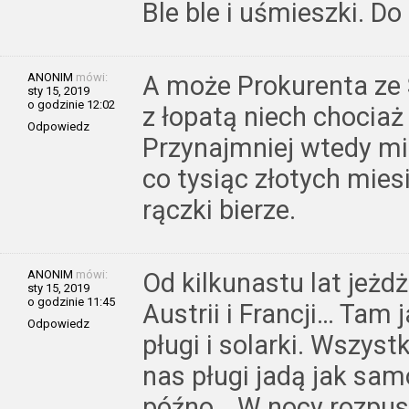
Ble ble i uśmieszki. Do
ANONIM
mówi:
A może Prokurenta ze
sty 15, 2019
o godzinie 12:02
z łopatą niech chociaż 
Odpowiedz
Przynajmniej wtedy mi
co tysiąc złotych mies
rączki bierze.
ANONIM
mówi:
Od kilkunastu lat jeżd
sty 15, 2019
o godzinie 11:45
Austrii i Francji… Tam 
Odpowiedz
pługi i solarki. Wszyst
nas pługi jadą jak sam
późno… W nocy rozpusc