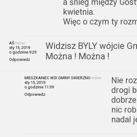
a śnieg między Gost
kwietnia.
Więc o czym ty roz
AŚ
mówi:
Widzisz BYLY wójcie Gm
sty 15, 2019
o godzinie 9:29
Można ! Można !
Odpowiedz
MIESZKANIEC WSI GMINY SWIERZNO
mówi:
Nie ro
sty 15, 2019
o godzinie 11:39
drogi b
Odpowiedz
dobrze
nic robi
nadal j