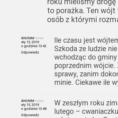
roku mieliśmy drogę
to porażka. Ten wójt 
osób z którymi rozm
ANONIM
mówi:
Ile czasu jest wójtem
sty 15, 2019
o godzinie 13:42
Szkoda ze ludzie nie
Odpowiedz
wchodząc do gminy n
poprzednim wójcie.
sprawy, zanim doko
minie. Ciekawe ile wy
ANONIM
mówi:
W zeszłym roku zima
sty 15, 2019
o godzinie 13:48
lutego – cwaniaczk
Odpowiedz