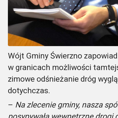
Wójt Gminy Świerzno zapowiada
w granicach możliwości tamte
zimowe odśnieżanie dróg wygląd
dotychczas.
–
Na zlecenie gminy, nasza sp
posypywała wewnętrzne drogi g