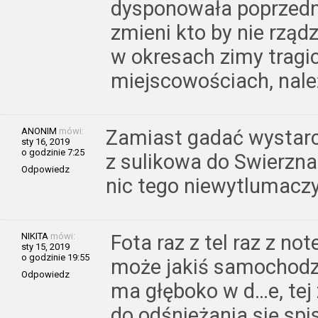
dysponowała poprzedni
zmieni kto by nie rząd
w okresach zimy tragi
miejscowościach, nale
ANONIM
mówi:
Zamiast gadać wystarc
sty 16, 2019
o godzinie 7:25
z sulikowa do Swierzna
Odpowiedz
nic tego niewytlumaczy 
NIKITA
mówi:
Fota raz z tel raz z no
sty 15, 2019
o godzinie 19:55
może jakiś samochodzi
Odpowiedz
ma głęboko w d…e, tej 
do odśnieżania się spi