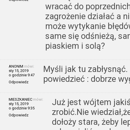
wracać do poprzednich 
zagrożenie działać a ni
może wytykanie błędów
same się odśnieżą, sa
piaskiem i solą?
ANONIM
mówi:
Myśli jak tu zabłysnąć
sty 15, 2019
o godzinie 9:47
powiedzieć : dobrze wy
Odpowiedz
MIESZKANIEC
mówi:
Już jest wójtem jakiś
sty 15, 2019
o godzinie 9:35
zrobić.Nie wiedział,
Odpowiedz
dołoży stara, żeby l