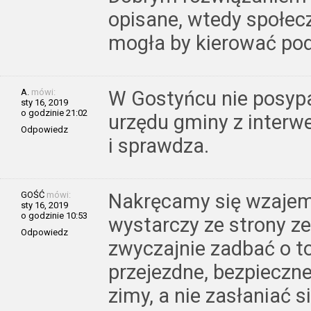
opisane, wtedy społec
mogła by kierować po
A.
mówi:
W Gostyńcu nie posyp
sty 16, 2019
o godzinie 21:02
urzędu gminy z interwe
Odpowiedz
i sprawdza.
GOŚĆ
mówi:
Nakręcamy się wzajem
sty 16, 2019
o godzinie 10:53
wystarczy ze strony z
Odpowiedz
zwyczajnie zadbać o to
przejezdne, bezpieczne
zimy, a nie zasłaniać 