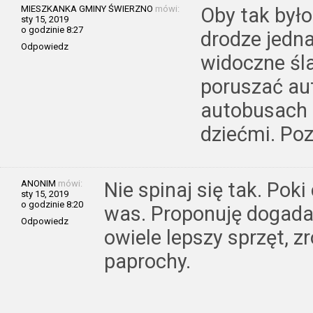
MIESZKANKA GMINY ŚWIERZNO
mówi:
Oby tak było
sty 15, 2019
o godzinie 8:27
drodze jedna
Odpowiedz
widoczne śla
poruszać au
autobusach 
dziećmi. Po
ANONIM
mówi:
Nie spinaj się tak. Pok
sty 15, 2019
o godzinie 8:20
was. Proponuję dogadać
Odpowiedz
owiele lepszy sprzęt, zr
paprochy.