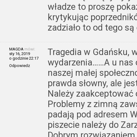
władze to proszę pokaz
krytykując poprzedników
zadziało to od tego są
MAGDA
mówi:
Tragedia w Gdańsku, 
sty 16, 2019
o godzinie 22:17
wydarzenia……A u nas 
Odpowiedz
naszej małej społeczno
prawda słowny, ale jest
Należy zaakceptować o
Problemy z zimną zaws
padają pod adresem Wój
piszecie należy do Za
Dobrym rozwiązaniem b