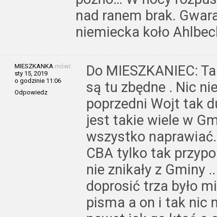
nad ranem brak. Gwara
niemiecka koło Ahlbec
MIESZKANKA
mówi:
Do MIESZKANIEC: Tak
sty 15, 2019
o godzinie 11:06
są tu zbędne . Nic ni
Odpowiedz
poprzedni Wojt tak d
jest takie wiele w G
wszystko naprawiać. 
CBA tylko tak przyp
nie znikały z Gminy .
doprosić trza było m
pisma a on i tak nic 