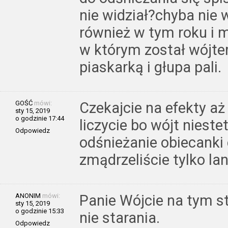
nie widział?chyba nie w
również w tym roku i m
w którym został wójtem
piaskarką i głupa pali.
GOŚĆ
mówi:
Czekajcie na efekty aż 
sty 15, 2019
o godzinie 17:44
liczycie bo wójt nieste
Odpowiedz
odśnieżanie obiecanki 
zmądrzeliście tylko lans
ANONIM
mówi:
Panie Wójcie na tym st
sty 15, 2019
o godzinie 15:33
nie starania.
Odpowiedz