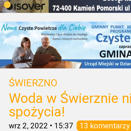
ŚWIERZNO
Woda w Świerznie n
spożycia!
wrz 2, 2022
•
15:37
13 komentarzy