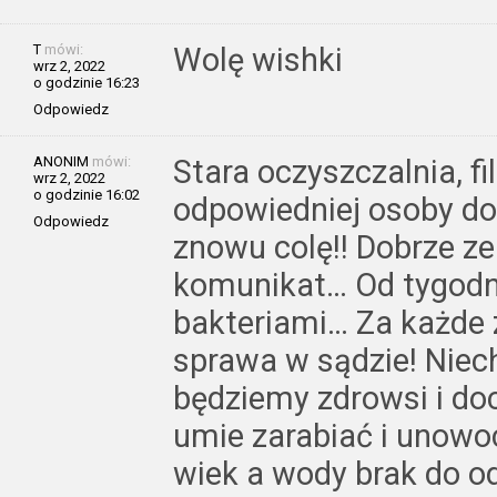
T
mówi:
Wolę wishki
wrz 2, 2022
o godzinie 16:23
Odpowiedz
ANONIM
mówi:
Stara oczyszczalnia, fil
wrz 2, 2022
o godzinie 16:02
odpowiedniej osoby d
Odpowiedz
znowu colę!! Dobrze ze
komunikat… Od tygodni
bakteriami… Za każde 
sprawa w sądzie! Niec
będziemy zdrowsi i do
umie zarabiać i unowo
wiek a wody brak do o