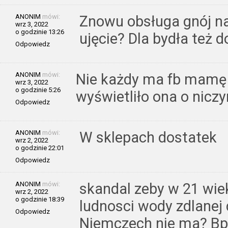
ANONIM
mówi:
Znowu obsługa gnój n
wrz 3, 2022
o godzinie 13:26
ujęcie? Dla bydła też 
Odpowiedz
ANONIM
mówi:
Nie każdy ma fb mamę
wrz 3, 2022
o godzinie 5:26
wyświetliło ona o niczy
Odpowiedz
ANONIM
mówi:
W sklepach dostatek
wrz 2, 2022
o godzinie 22:01
Odpowiedz
ANONIM
mówi:
skandal zeby w 21 wi
wrz 2, 2022
o godzinie 18:39
ludnosci wody zdlanej
Odpowiedz
Niemczech nie ma? Bp 