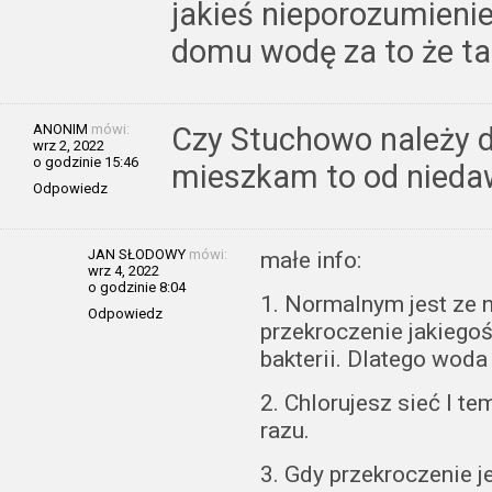
jakieś nieporozumieni
domu wodę za to że taki
ANONIM
mówi:
Czy Stuchowo należy 
wrz 2, 2022
o godzinie 15:46
mieszkam to od nied
Odpowiedz
JAN SŁODOWY
mówi:
małe info:
wrz 4, 2022
o godzinie 8:04
1. Normalnym jest ze 
Odpowiedz
przekroczenie jakiego
bakterii. Dlatego woda
2. Chlorujesz sieć I t
razu.
3. Gdy przekroczenie j