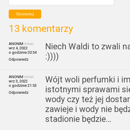
13 komentarzy
ANONIM
mówi:
Niech Waldi to zwali 
wrz 4, 2022
o godzinie 20:54
:))))
Odpowiedz
ANONIM
mówi:
Wójt woli perfumki i i
wrz 3, 2022
o godzinie 21:53
istotnymi sprawami się
Odpowiedz
wody czy też jej dostar
zawieje i wody nie będ
stadionie będzie…