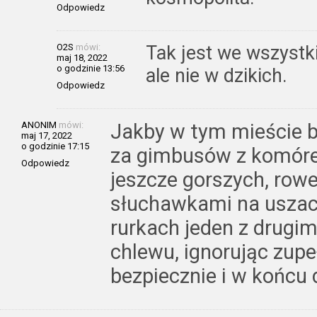
Odpowiedz
O2S
mówi:
Tak jest we wszystk
maj 18, 2022
o godzinie 13:56
ale nie w dzikich.
Odpowiedz
ANONIM
mówi:
Jakby w tym mieście był
maj 17, 2022
o godzinie 17:15
za gimbusów z komóre
Odpowiedz
jeszcze gorszych, row
słuchawkami na uszach
rurkach jeden z drugim
chlewu, ignorując zupe
bezpiecznie i w końcu d