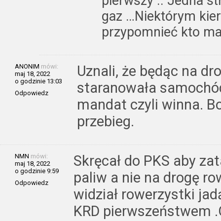
pierwszy .. Jedna st
gaz …Niektórym kie
przypomnieć kto ma
ANONIM
mówi:
Uznali, że będąc na dr
maj 18, 2022
o godzinie 13:03
staranowała samochód 
Odpowiedz
mandat czyli winna. Bo
przebieg.
NMN
mówi:
Skręcał do PKS aby zat
maj 18, 2022
o godzinie 9:59
paliw a nie na drogę ro
Odpowiedz
widział rowerzystki j
KRD pierwszeństwem .O