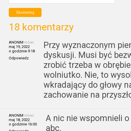
18 komentarzy
ANONIM
mówi:
Przy wyznaczonym pie
maj 19, 2022
o godzinie 9:18
dyskusji. Musi być bez
Odpowiedz
zrobić trzeba w obrębi
wolniutko. Nie, to wys
wkradający do głowy na
zachowanie na przyszł
ANONIM
mówi:
A nic nie wspomnieli o
maj 18, 2022
o godzinie 16:00
abc.