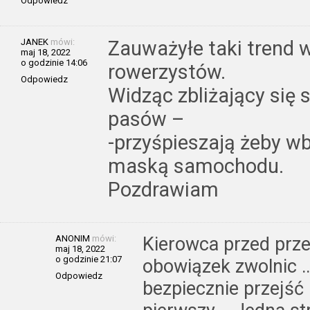
Odpowiedz
JANEK
mówi:
Zauważyłe taki trend w
maj 18, 2022
o godzinie 14:06
rowerzystów.
Odpowiedz
Widząc zbliżający się 
pasów –
-przyśpieszają żeby wb
maską samochodu.
Pozdrawiam
ANONIM
mówi:
Kierowca przed prze
maj 18, 2022
o godzinie 21:07
obowiązek zwolnic 
Odpowiedz
bezpiecznie przejść !