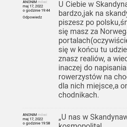
ANONIM
mówi:
U Ciebie w Skandyn
maj 17, 2022
o godzinie 19:44
bardzo,jak na skan
Odpowiedz
piszesz po polsku,ś
się masz za Norwega
portalach(oczywiści
się w końcu tu udzie
znasz realiów, a wi
inaczej do napisani
rowerzystów na chod
dla nich miejsce,a o
chodnikach.
ANONIM
mówi:
„U nas w Skandynawi
maj 17, 2022
o godzinie 19:58
kosmopolita!