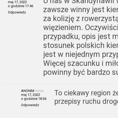
U nas w Skandynawii 
maj 17, 2022
o godzinie 17:46
zawsze winny jest ki
Odpowiedz
za kolizję z rowerzyst
więzieniem. Oczywiśc
przypadku, opis jest 
stosunek polskich ki
jest w niejednym przy
Więcej szacunku i miło
powinny być bardzo s
ANONIM
mówi:
To ciekawy region ż
maj 17, 2022
o godzinie 18:36
przepisy ruchu dro
Odpowiedz