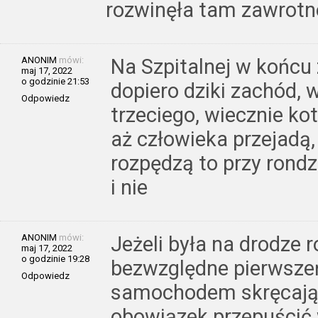
rozwinęła tam zawrotne
ANONIM
mówi:
Na Szpitalnej w końcu z
maj 17, 2022
o godzinie 21:53
dopiero dziki zachód, 
Odpowiedz
trzeciego, wiecznie kot
aż człowieka przejadą,
rozpędzą to przy rondz
i nie
ANONIM
mówi:
Jeżeli była na drodze 
maj 17, 2022
o godzinie 19:28
bezwzględne pierwsze
Odpowiedz
samochodem skręcając
obowiązek przepuścić 