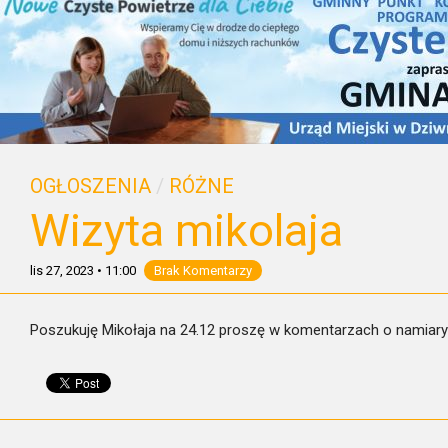
OGŁOSZENIA
/
RÓŻNE
Wizyta mikolaja
lis 27, 2023
•
11:00
Brak Komentarzy
Poszukuję Mikołaja na 24.12 proszę w komentarzach o namiary