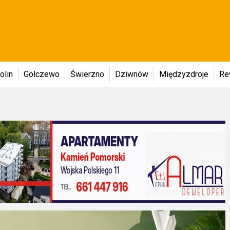
olin
Golczewo
Świerzno
Dziwnów
Międzyzdroje
Re