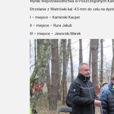
Wyniki Współzawodnictwa w Poszczególnych Kate
Strzelanie z Wiatrówki kal. 4.5 mm do celu na dys
I – miejsce – Kaminski Kacper
II – miejsce – Rura Jakub
III – miejsce – Jaworski Marek