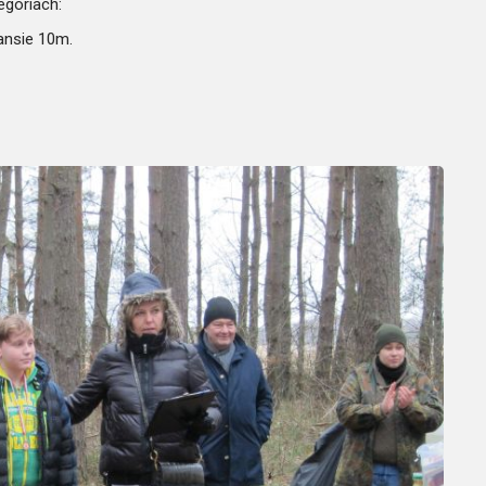
goriach:
tansie 10m.