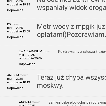
mar 1, 2025
o godzinie 19:35
wspaniały widok drog
Odpowiedz
PO
mówi:
Metr wody z mpgik juz 
mar 1, 2025
o godzinie 13:59
opłatami)Pozdrawiam
Odpowiedz
EWA Z ADASIEM
mówi:
Pozdrawiamy z ratusza,? dzię
mar 1, 2025
o godzinie 20:06
Odpowiedz
ANONIM
mówi:
Teraz już chyba wszys
mar 1, 2025
o godzinie 10:19
moskwy.
Odpowiedz
ANONIM
mówi:
zamknij gebe plociuchu idz rob swoja
mar 1, 2025