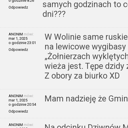
o godzinie 8:26
samych godzinach to co
Odpowiedz
dni???
ANONIM
mówi:
W Wolinie same ruskie
mar 1, 2025
o godzinie 23:01
na lewicowe wygibasy 
Odpowiedz
„Żołnierzach wyklętych”
wieża jest. Tępe dzidy
Z obory za biurko XD
ANONIM
mówi:
Mam nadzieję że Gmina
mar 1, 2025
o godzinie 20:54
Odpowiedz
ANONIM
mówi:
Na odcinku Dziwnów M