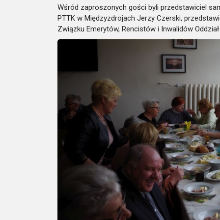
Wśród zaproszonych gości byli przedstawiciel sa
PTTK w Międzyzdrojach Jerzy Czerski, przedstawi
Związku Emerytów, Rencistów i Inwalidów Oddział