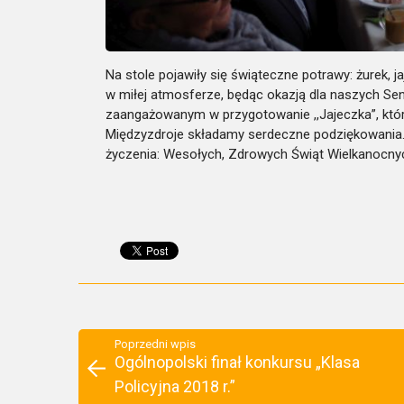
Na stole pojawiły się świąteczne potrawy: żurek, j
w miłej atmosferze, będąc okazją dla naszych S
zaangażowanym w przygotowanie ,,Jajeczka”, kt
Międzyzdroje składamy serdeczne podziękowania. 
życzenia: Wesołych, Zdrowych Świąt Wielkanocny
Poprzedni wpis
Ogólnopolski finał konkursu „Klasa
Policyjna 2018 r.”