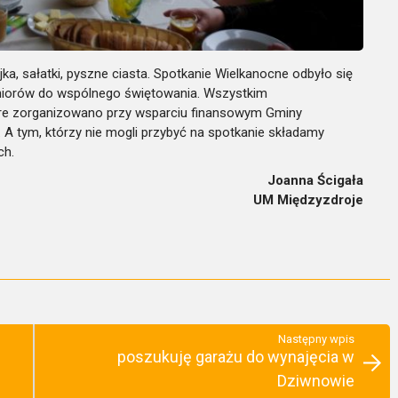
ajka, sałatki, pyszne ciasta. Spotkanie Wielkanocne odbyło się
eniorów do wspólnego świętowania. Wszystkim
óre zorganizowano przy wsparciu finansowym Gminy
A tym, którzy nie mogli przybyć na spotkanie składamy
ch.
Joanna Ścigała
UM Międzyzdroje
Następny wpis
poszukuję garażu do wynajęcia w
Dziwnowie