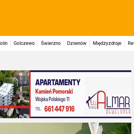
olin
Golczewo
Świerzno
Dziwnów
Międzyzdroje
Re