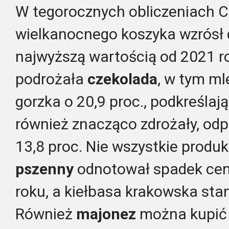
W tegorocznych obliczeniach C
wielkanocnego koszyka wzrósł do
najwyższą wartością od 2021 r
podrożała
czekolada
, w tym ml
gorzka o 20,9 proc., podkreślają
również znacząco zdrożały, odpo
13,8 proc. Nie wszystkie produk
pszenny
odnotował spadek ceny
roku, a kiełbasa krakowska stan
Również
majonez
można kupić t