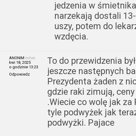
jedzenia w śmietnika
narzekają dostali 13
uszy, potem do lekarz
wzdęcia.
ANONIM
mówi:
To do przewidzenia był
kwi 18, 2025
o godzinie 13:23
jeszcze następnych b
Odpowiedz
Prezydenta żaden z ni
gdzie raki zimują, cen
.Wiecie co wolę jak za 
tyle podwyżek jak tera
podwyżki. Pajace