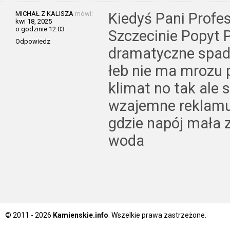
MICHAŁ Z KALISZA
mówi:
Kiedyś Pani Profe
kwi 18, 2025
o godzinie 12:03
Szczecinie Popyt 
Odpowiedz
dramatyczne spada
łeb nie ma mrozu 
klimat no tak ale s
wzajemne reklamuj
gdzie napój mała z
woda
© 2011 - 2026
Kamienskie.info
. Wszelkie prawa zastrzeżone.