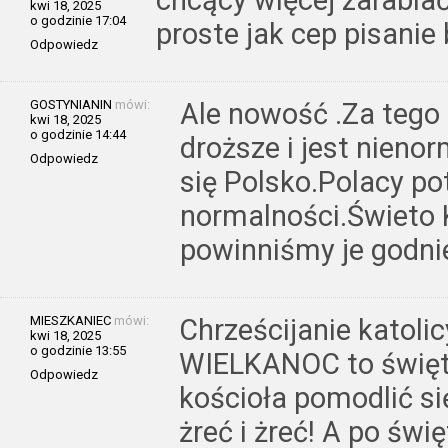
chcący więcej zarabia
kwi 18, 2025
o godzinie 17:04
proste jak cep pisanie
Odpowiedz
GOSTYNIANIN
mówi:
Ale nowość .Za tego
kwi 18, 2025
o godzinie 14:44
droższe i jest nieno
Odpowiedz
się Polsko.Polacy po
normalności.Świeto 
powinniśmy je godni
MIESZKANIEC
mówi:
Chrześcijanie katolic
kwi 18, 2025
o godzinie 13:55
WIELKANOC to święto
Odpowiedz
kościoła pomodlić się
żreć i żreć! A po św