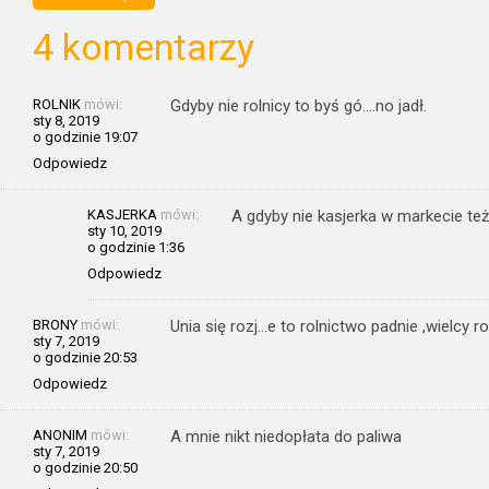
4 komentarzy
ROLNIK
mówi:
Gdyby nie rolnicy to byś gó….no jadł.
sty 8, 2019
o godzinie 19:07
Odpowiedz
KASJERKA
mówi:
A gdyby nie kasjerka w markecie też 
sty 10, 2019
o godzinie 1:36
Odpowiedz
BRONY
mówi:
Unia się rozj…e to rolnictwo padnie ,wielcy rol
sty 7, 2019
o godzinie 20:53
Odpowiedz
ANONIM
mówi:
A mnie nikt niedopłata do paliwa
sty 7, 2019
o godzinie 20:50