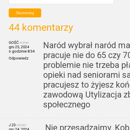
44 komentarzy
GOŚĆ
mówi:
Naród wybrał naród ma a
gru 25, 2024
o godzinie 8:34
pracuje nie do 65 czy 7
Odpowiedz
problemie nie trzeba pł
opieki nad seniorami sa
pracujesz to żyjesz ko
zawodową Utylizacja 
społecznego
J 23
mówi:
Nie przesadzajmy. Kobie
gru 24, 2024