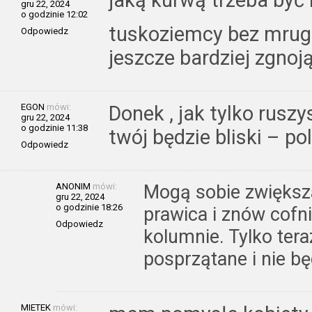
gru 22, 2024
o godzinie 12:02
tuskoziemcy bez mrugn
Odpowiedz
jeszcze bardziej zgn
EGON
mówi:
Donek , jak tylko rusz
gru 22, 2024
o godzinie 11:38
twój będzie bliski – po
Odpowiedz
ANONIM
mówi:
Mogą sobie zwiększa
gru 22, 2024
o godzinie 18:26
prawica i znów cofn
Odpowiedz
kolumnie. Tylko tera
posprzątane i nie bę
MIETEK
mówi: