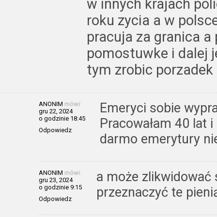
w innych krajach pol
roku zycia a w polsc
pracuja za granica a
pomostuwke i dalej j
tym zrobic porzadek
ANONIM
mówi:
Emeryci sobie wypra
gru 22, 2024
o godzinie 18:45
Pracowałam 40 lat i 
Odpowiedz
darmo emerytury nie d
ANONIM
mówi:
a może zlikwidować s
gru 23, 2024
o godzinie 9:15
przeznaczyć te pien
Odpowiedz