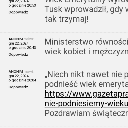
gru 22, 2024
o godzinie 20:53
Tusk wprowadził, gdy w
Odpowiedz
tak trzymaj!
ANONIM
mówi:
Ministerstwo równości
gru 22, 2024
o godzinie 20:43
wiek kobiet i mężczyzn
Odpowiedz
ANONIM
mówi:
„Niech nikt nawet nie
gru 22, 2024
o godzinie 20:04
podnieść wiek emeryta
Odpowiedz
https://www.gazetapr
nie-podniesiemy-wiek
Pozdrawiam świąteczn