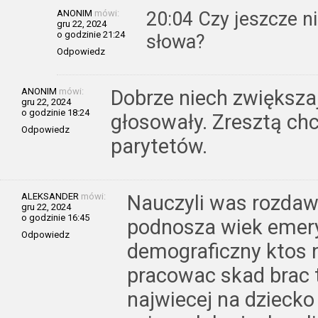
ANONIM
mówi:
20:04 Czy jeszcze n
gru 22, 2024
o godzinie 21:24
słowa?
Odpowiedz
ANONIM
mówi:
Dobrze niech zwiększa
gru 22, 2024
o godzinie 18:24
głosowały. Zresztą chc
Odpowiedz
parytetów.
ALEKSANDER
mówi:
Nauczyli was rozdaw
gru 22, 2024
o godzinie 16:45
podnosza wiek emeryt
Odpowiedz
demograficzny ktos
pracowac skad brac t
najwiecej na dziecko