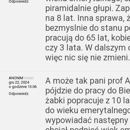
Odpowiedz
piramidalnie głupi. Zap
na 8 lat. Inna sprawa, 
bezmyslnie do stanu p
pracują do 65 lat, kob
czy 3 lata. W dalszym 
więc nic się nie zmieni.
ANONIM
mówi:
A może tak pani prof
gru 22, 2024
o godzinie 13:06
pójdzie do pracy do Bie
Odpowiedz
żabki popracuje z 10 la
do wieku emerytalnego 
wypowiadać następny 
chciał podnieś wiek eme