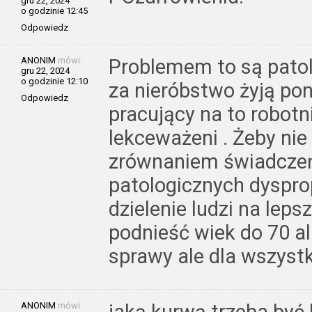
gru 22, 2024
o godzinie 12:45
Odpowiedz
ANONIM
mówi:
Problemem to są patol
gru 22, 2024
o godzinie 12:10
za nieróbstwo żyją po
Odpowiedz
pracujący na to robotn
lekceważeni . Żeby nie
zrównaniem świadczeń 
patologicznych dysprop
dzielenie ludzi na leps
podnieść wiek do 70 a
sprawy ale dla wszyst
ANONIM
mówi:
jaką kurwą trzeba być 