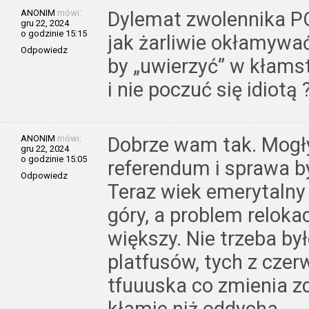
ANONIM
mówi:
Dylemat zwolennika PO
gru 22, 2024
o godzinie 15:15
jak żarliwie okłamywać 
Odpowiedz
by „uwierzyć” w kłams
i nie poczuć się idiotą 
ANONIM
mówi:
Dobrze wam tak. Mogły
gru 22, 2024
o godzinie 15:05
referendum i sprawa by
Odpowiedz
Teraz wiek emerytalny 
góry, a problem relokac
większy. Nie trzeba by
platfusów, tych z cze
tfuuuska co zmienia zd
kłamie niż oddycha.