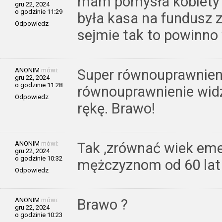
mam pomysła kobiety 
gru 22, 2024
o godzinie 11:29
była kasa na fundusz z
Odpowiedz
sejmie tak to powinno
ANONIM
mówi:
Super równouprawnien
gru 22, 2024
o godzinie 11:28
równouprawnienie widz
Odpowiedz
rękę. Brawo!
ANONIM
mówi:
Tak ,zrównać wiek eme
gru 22, 2024
o godzinie 10:32
mężczyznom od 60 lat
Odpowiedz
ANONIM
mówi:
Brawo ?
gru 22, 2024
o godzinie 10:23