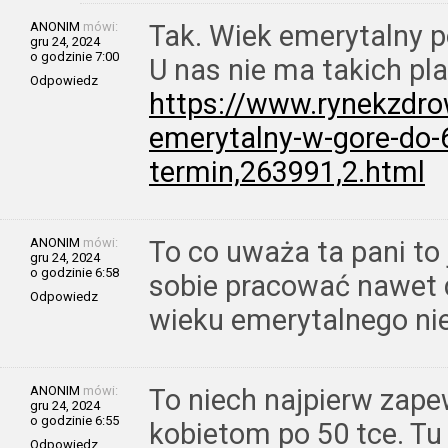
ANONIM
mówi:
Tak. Wiek emerytalny 
gru 24, 2024
o godzinie 7:00
U nas nie ma takich pl
Odpowiedz
https://www.rynekzdro
emerytalny-w-gore-do-6
termin,263991,2.html
ANONIM
mówi:
To co uważa ta pani to
gru 24, 2024
o godzinie 6:58
sobie pracować nawet d
Odpowiedz
wieku emerytalnego ni
ANONIM
mówi:
To niech najpierw zap
gru 24, 2024
o godzinie 6:55
kobietom po 50 tce. Tu 
Odpowiedz