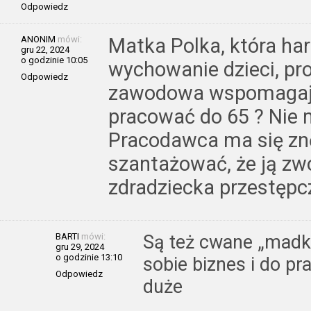
Odpowiedz
ANONIM
mówi:
Matka Polka, która har
gru 22, 2024
o godzinie 10:05
wychowanie dzieci, pr
Odpowiedz
zawodowa wspomagaj
pracować do 65 ? Nie ma
Pracodawca ma się znę
szantażować, że ją zwo
zdradziecka przestępc
BARTI
mówi:
Są też cwane „madki 
gru 29, 2024
o godzinie 13:10
sobie biznes i do pr
Odpowiedz
duże