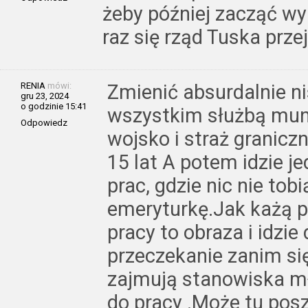
żeby później zacząć wy
raz się rząd Tuska przej
RENIA
mówi:
Zmienić absurdalnie ni
gru 23, 2024
o godzinie 15:41
wszystkim służbą mu
Odpowiedz
wojsko i straż granicz
15 lat A potem idzie j
prac, gdzie nic nie tob
emeryturkę.Jak każą 
pracy to obraza i idzi
przeczekanie zanim się 
zajmują stanowiska m
do pracy .Może tu pos