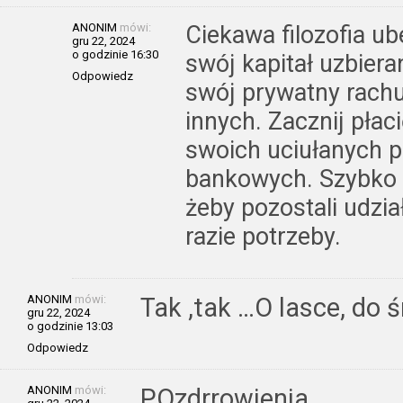
ANONIM
mówi:
Ciekawa filozofia u
gru 22, 2024
o godzinie 16:30
swój kapitał uzbiera
Odpowiedz
swój prywatny rachu
innych. Zacznij płac
swoich uciułanych p
bankowych. Szybko 
żeby pozostali udzia
razie potrzeby.
ANONIM
mówi:
Tak ,tak …O lasce, do ś
gru 22, 2024
o godzinie 13:03
Odpowiedz
ANONIM
mówi:
POzdrrowienia.