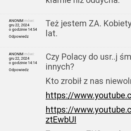
ANONIM
mówi:
Też jestem ZA. Kobiet
gru 22, 2024
o godzinie 14:54
lat.
Odpowiedz
ANONIM
mówi:
Czy Polacy do usr..j ś
gru 22, 2024
o godzinie 14:14
innych?
Odpowiedz
Kto zrobił z nas niewo
https://www.youtube
https://www.youtube
ztEwbUI