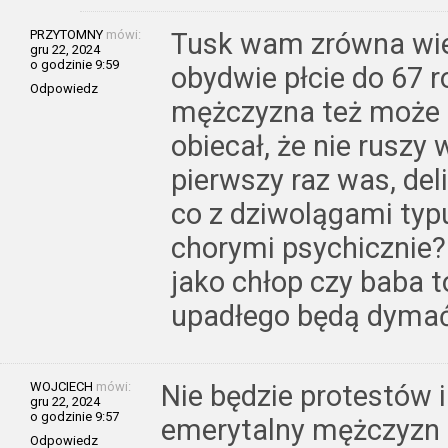
PRZYTOMNY
mówi:
Tusk wam zrówna wiek
gru 22, 2024
o godzinie 9:59
obydwie płcie do 67 r
Odpowiedz
mężczyzna też może r
obiecał, że nie ruszy
pierwszy raz was, del
co z dziwolągami typu
chorymi psychicznie? 
jako chłop czy baba 
upadłego będą dyma
WOJCIECH
mówi:
Nie będzie protestów i
gru 22, 2024
o godzinie 9:57
emerytalny mężczyzn 
Odpowiedz