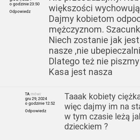
o godzinie 23:50
większości wychowują
Odpowiedz
Dajmy kobietom odpoc
mężczyznom. Szacunku
Niech zostanie jak jes
nasze ,nie ubepieczalni
Dlatego też nie piszmy
Kasa jest nasza
TA
mówi:
Taaak kobiety ciężk
gru 29, 2024
o godzinie 12:52
więc dajmy im na st
Odpowiedz
w tym czasie leżą ja
dzieckiem ?