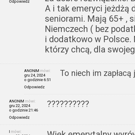
Odpowiedz
A i tak emeryci jeżdżą
seniorami. Mają 65+ , s
Niemczech ( bez podatku
i dodatkowo w Polsce. N
którzy chcą, dla swojego
ANONIM
mówi:
To niech im zapłacą 
gru 24, 2024
o godzinie 6:51
Odpowiedz
ANONIM
mówi:
??????????
gru 22, 2024
o godzinie 21:46
Odpowiedz
I
mówi:
Wiek emerytalny wyrówn