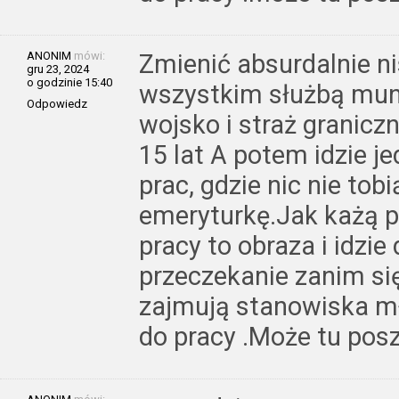
ANONIM
mówi:
Zmienić absurdalnie ni
gru 23, 2024
o godzinie 15:40
wszystkim służbą mu
Odpowiedz
wojsko i straż granicz
15 lat A potem idzie j
prac, gdzie nic nie tob
emeryturkę.Jak każą 
pracy to obraza i idzi
przeczekanie zanim się 
zajmują stanowiska m
do pracy .Może tu pos