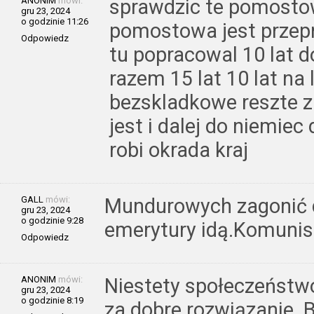
ANONIM
mówi:
sprawdzic te pomosto
gru 23, 2024
o godzinie 11:26
pomostowa jest przepr
Odpowiedz
tu popracowal 10 lat do
razem 15 lat 10 lat n
bezskladkowe reszte 
jest i dalej do niemiec
robi okrada kraj
GALL
mówi:
Mundurowych zagonić d
gru 23, 2024
o godzinie 9:28
emerytury idą.Komunis
Odpowiedz
ANONIM
mówi:
Niestety społeczeństwo
gru 23, 2024
o godzinie 8:19
za dobre rozwiązanie. 