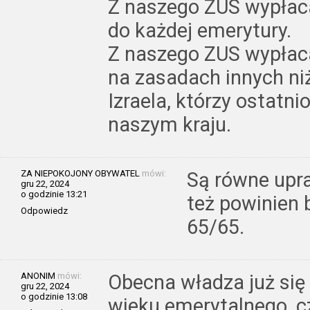
Z naszego ZUS wypłaca
do każdej emerytury.
Z naszego ZUS wypłaca
na zasadach innych n
Izraela, którzy ostatnio
naszym kraju.
ZA NIEPOKOJONY OBYWATEL
mówi:
Są równe upra
gru 22, 2024
o godzinie 13:21
też powinien 
Odpowiedz
65/65.
ANONIM
mówi:
Obecna władza już się 
gru 22, 2024
o godzinie 13:08
wieku emerytalnego, c