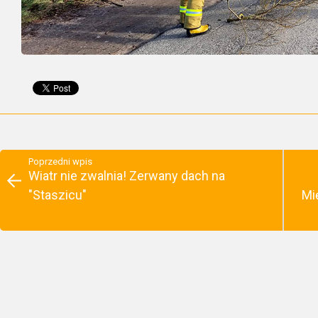
Poprzedni wpis
Wiatr nie zwalnia! Zerwany dach na
"Staszicu"
Mi