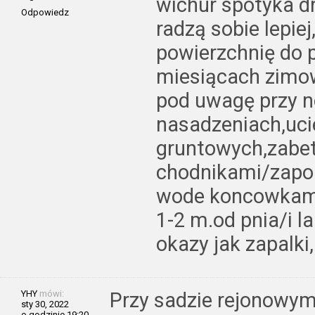
wichur spotyka dr
Odpowiedz
radzą sobie lepie
powierzchnię do 
miesiącach zimow
pod uwagę przy 
nasadzeniach,uc
gruntowych,zabe
chodnikami/zapo
wode koncowkami 
1-2 m.od pnia/i l
okazy jak zapalki
YHY
mówi:
Przy sadzie rejonowy
sty 30, 2022
o godzinie 19:20