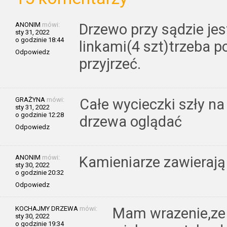
ANONIM
mówi:
Drzewo przy sądzie je
sty 31, 2022
o godzinie 18:44
linkami(4 szt)trzeba p
Odpowiedz
przyjrzeć.
GRAŻYNA
mówi:
Całe wycieczki szły n
sty 31, 2022
o godzinie 12:28
drzewa oglądać
Odpowiedz
ANONIM
mówi:
Kamieniarze zawierają
sty 30, 2022
o godzinie 20:32
Odpowiedz
KOCHAJMY DRZEWA
mówi:
Mam wrazenie,ze 
sty 30, 2022
o godzinie 19:34