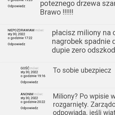
poteznego drzewa szar
Odpowiedz
Brawo !!!!!!
NIEPOZDRAWIAM
mówi:
płacisz miliony na
sty 30, 2022
o godzinie 17:22
nagrobek spadnie 
Odpowiedz
dupie zero odszko
GOŚĆ
mówi:
To sobie ubezpiecz
sty 30, 2022
o godzinie 19:16
Odpowiedz
ANONIM
mówi:
Miliony? Po wpisie w
sty 30, 2022
o godzinie 20:22
rozgarnięty. Zarządc
Odpowiedz
odpowiada, jeśli wia