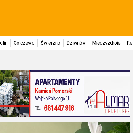
olin
Golczewo
Świerzno
Dziwnów
Międzyzdroje
Re