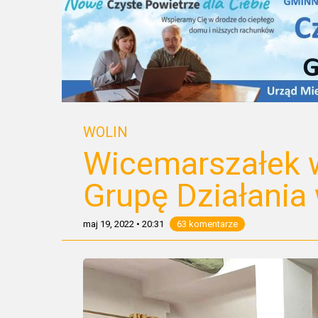
WOLIN
Wicemarszałek 
Grupę Działania 
maj 19, 2022
•
20:31
63 komentarze