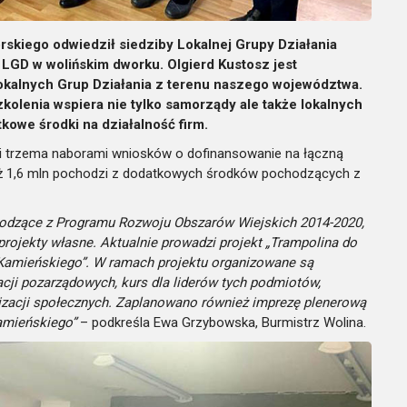
iego odwiedził siedziby Lokalnej Grupy Działania
LGD w wolińskim dworku. Olgierd Kustosz jest
Lokalnych Grup Działania z terenu naszego województwa.
kolenia wspiera nie tylko samorządy ale także lokalnych
owe środki na działalność firm.
i trzema naborami wniosków o dofinansowanie na łączną
 aż 1,6 mln pochodzi z dodatkowych środków pochodzących z
chodzące z Programu Rozwoju Obszarów Wiejskich 2014-2020,
projekty własne. Aktualnie prowadzi projekt „Trampolina do
Kamieńskiego”. W ramach projektu organizowane są
acji pozarządowych, kurs dla liderów tych podmiotów,
nizacji społecznych. Zaplanowano również imprezę plenerową
amieńskiego”
– podkreśla Ewa Grzybowska, Burmistrz Wolina.