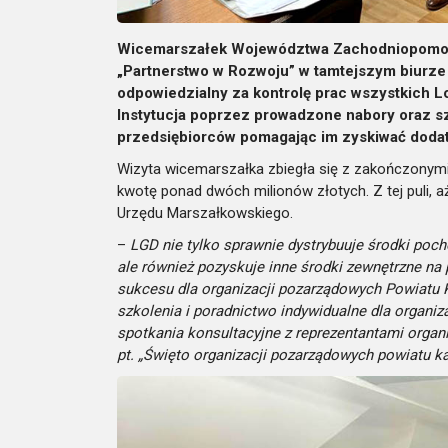
Wicemarszałek Województwa Zachodniopomorsk
„Partnerstwo w Rozwoju” w tamtejszym biurze 
odpowiedzialny za kontrolę prac wszystkich 
Instytucja poprzez prowadzone nabory oraz sz
przedsiębiorców pomagając im zyskiwać dodatk
Wizyta wicemarszałka zbiegła się z zakończonym
kwotę ponad dwóch milionów złotych. Z tej puli,
Urzędu Marszałkowskiego.
–
LGD nie tylko sprawnie dystrybuuje środki po
ale również pozyskuje inne środki zewnętrzne na 
sukcesu dla organizacji pozarządowych Powiatu 
szkolenia i poradnictwo indywidualne dla organiz
spotkania konsultacyjne z reprezentantami orga
pt. „Święto organizacji pozarządowych powiatu k