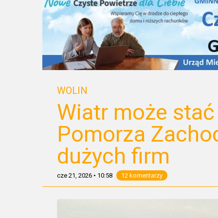
WOLIN
Wiatr może stać
Pomorza Zachodn
dużych firm
cze 21, 2026
•
10:58
12 komentarzy