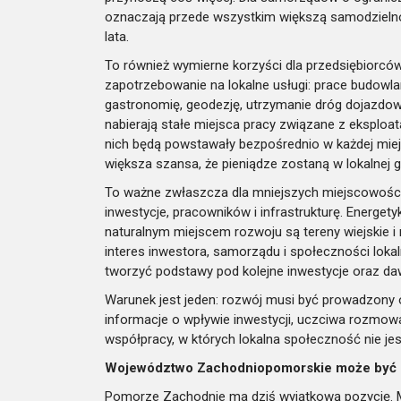
oznaczają przede wszystkim większą samodzielno
lata.
To również wymierne korzyści dla przedsiębiorcó
zapotrzebowanie na lokalne usługi: prace budowla
gastronomię, geodezję, utrzymanie dróg dojazdowy
nabierają stałe miejsca pracy związane z eksploata
nich będą powstawały bezpośrednio w każdej miejs
większa szansa, że pieniądze zostaną w lokalnej 
To ważne zwłaszcza dla mniejszych miejscowości,
inwestycje, pracowników i infrastrukturę. Energe
naturalnym miejscem rozwoju są tereny wiejskie i
interes inwestora, samorządu i społeczności loka
tworzyć podstawy pod kolejne inwestycje oraz da
Warunek jest jeden: rozwój musi być prowadzony o
informacje o wpływie inwestycji, uczciwa rozmowa
współpracy, w których lokalna społeczność nie jest
Województwo Zachodniopomorskie może być l
Pomorze Zachodnie ma dziś wyjątkową pozycję. Ma