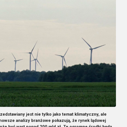
edstawiany jest nie tylko jako temat klimatyczny, ale
nowsze analizy branżowe pokazują, że rynek lądowej
oże być wart ponad 200 mld zł. Te ogromne środki będą