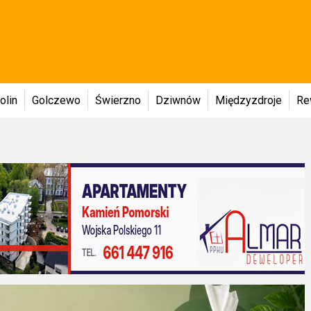
olin
Golczewo
Świerzno
Dziwnów
Międzyzdroje
Re