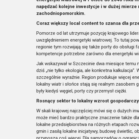
napędzać kolejne inwestycje i w dużej mierz
zachodniopomorskim.
Coraz większy local content to szansa dla prz
Pomorze od lat utrzymuje pozycję krajowego lide
uwzględnieniem energetyki wiatrowej. To tutaj po
regionie tym rozwijają się także porty do obsługi 
kompetencje potrzebne zarówno dla energetyki wiat
Jak wskazywał w Szczecinie dwa miesiące temu min
dziś „nie tylko ekologia, ale konkretna kalkulacj
szczególnie wyraźnie. Region produkuje więcej ene
lokalny wiatr i słońce stają się realnym zasobe
były kiedyś węgiel, porty czy przemysł ciężki.
Rosnący sektor to lokalny wzrost gospodarczy
W skali krajowej najczęściej mówi się o dużych i
może mieć bardzo praktyczne znaczenie także dl
lokalne przedsiębiorstwa na różnych etapach roz
gmin i zasilą lokalne inicjatywy, budowę świetlic,
przynoszą coś więcej. Dla samorządów o ogranic