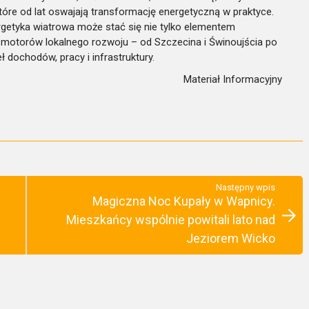
óre od lat oswajają transformację energetyczną w praktyce.
rgetyka wiatrowa może stać się nie tylko elementem
 motorów lokalnego rozwoju – od Szczecina i Świnoujścia po
 dochodów, pracy i infrastruktury.
Materiał Informacyjny
Następny wpis
Magiczna Noc Kupały w Wapnicy.
Mieszkańcy wspólnie powitali lato nad
Jeziorem Wicko