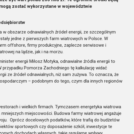
e mogą zostać wykorzystane w województwie
edsiębiorstw
ra w obszarze odnawialnych źródeł energii, ze szczególnym
wstały jedne z pierwszych farm wiatrowych w Polsce. W
farm offshore, firmy produkcyjne, zaplecze serwisowe i
rowej na lądzie, jak i na morzu.
ister energii Miłosz Motyka, odnawialne źródła energii to
a”. W przypadku Pomorza Zachodniego tę kalkulację widać
rgii ze źródeł odnawialnych, niż sam zużywa. To oznacza, że
m gospodarczym – podobnym do tego, czym dla innych regionów
nwestorach i wielkich firmach. Tymczasem energetyka wiatrowa
a mniejszych miejscowości. Budowa farmy wiatrowej angażuje
woju. Oprócz docelowych podatków, które trafią do budżetów
 obiektów sportowych czy doposażenie szkół, inwestycje te
zonych dochodach własnych, takie regularne wpływy