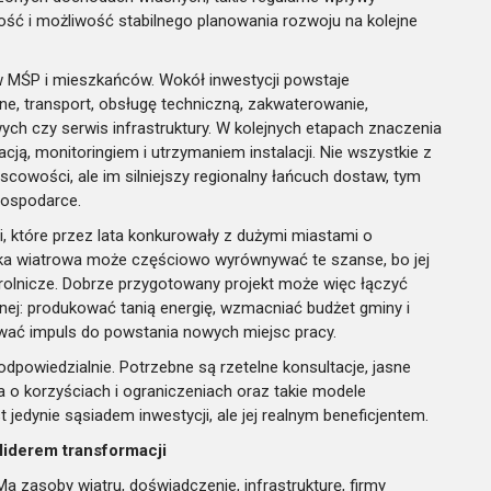
ść i możliwość stabilnego planowania rozwoju na kolejne
w MŚP i mieszkańców. Wokół inwestycji powstaje
ne, transport, obsługę techniczną, zakwaterowanie,
ch czy serwis infrastruktury. W kolejnych etapach znaczenia
cją, monitoringiem i utrzymaniem instalacji. Nie wszystkie z
cowości, ale im silniejszy regionalny łańcuch dostaw, tym
gospodarce.
 które przez lata konkurowały z dużymi miastami o
tyka wiatrowa może częściowo wyrównywać te szanse, bo jej
 rolnicze. Dobrze przygotowany projekt może więc łączyć
lnej: produkować tanią energię, wzmacniać budżet gminy i
wać impuls do powstania nowych miejsc pracy.
dpowiedzialnie. Potrzebne są rzetelne konsultacje, jasne
 o korzyściach i ograniczeniach oraz takie modele
 jedynie sąsiadem inwestycji, ale jej realnym beneficjentem.
iderem transformacji
 zasoby wiatru, doświadczenie, infrastrukturę, firmy