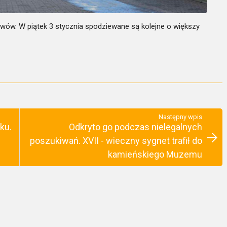
ewów. W piątek 3 stycznia spodziewane są kolejne o większy
Następny wpis
ku.
Odkryto go podczas nielegalnych
poszukiwań. XVII - wieczny sygnet trafił do
kamieńskiego Muzemu