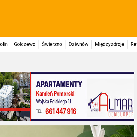
olin
Golczewo
Świerzno
Dziwnów
Międzyzdroje
Re