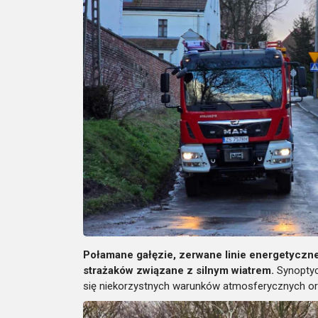
Połamane gałęzie, zerwane linie energetyczn
strażaków związane z silnym wiatrem.
Synoptyc
się niekorzystnych warunków atmosferycznych ora