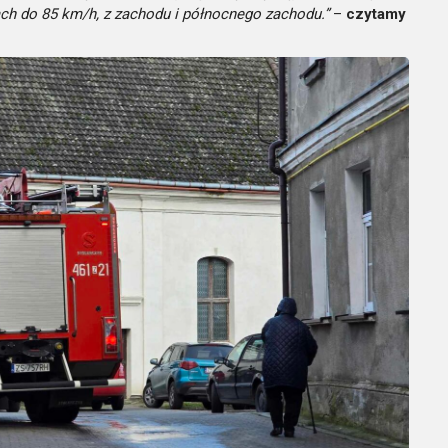
ach do 85 km/h, z zachodu i północnego zachodu.”
–
czytamy