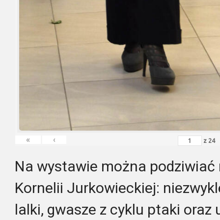
«
‹
z
24
Na wystawie można podziwiać 
Kornelii Jurkowieckiej: niezwy
lalki, gwasze z cyklu ptaki oraz