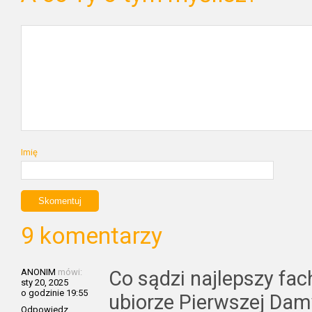
Imię
9 komentarzy
ANONIM
mówi:
Co sądzi najlepszy fa
sty 20, 2025
o godzinie 19:55
ubiorze Pierwszej Da
Odpowiedz