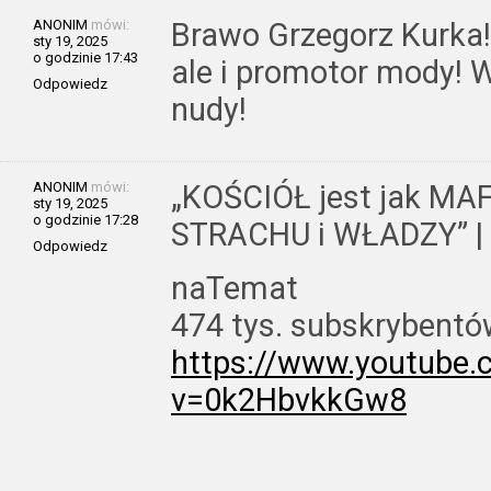
ANONIM
mówi:
Brawo Grzegorz Kurka! 
sty 19, 2025
o godzinie 17:43
ale i promotor mody!
Odpowiedz
nudy!
ANONIM
mówi:
„KOŚCIÓŁ jest jak MAFI
sty 19, 2025
o godzinie 17:28
STRACHU i WŁADZY” | 
Odpowiedz
naTemat
474 tys. subskrybent
https://www.youtube
v=0k2HbvkkGw8