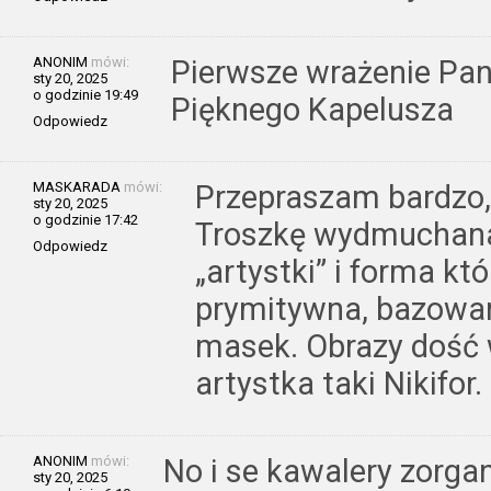
ANONIM
mówi:
Pierwsze wrażenie Pan
sty 20, 2025
o godzinie 19:49
Pięknego Kapelusza
Odpowiedz
MASKARADA
mówi:
Przepraszam bardzo, 
sty 20, 2025
o godzinie 17:42
Troszkę wydmuchana
Odpowiedz
„artystki” i forma kt
prymitywna, bazowa
masek. Obrazy dość w
artystka taki Nikifor.
ANONIM
mówi:
No i se kawalery zorga
sty 20, 2025