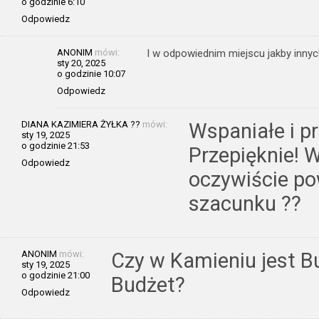
o godzinie 6:10
Odpowiedz
ANONIM
mówi:
I w odpowiednim miejscu jakby innyc
sty 20, 2025
o godzinie 10:07
Odpowiedz
DIANA KAZIMIERA ŻYŁKA ??
mówi:
Wspaniałe i p
sty 19, 2025
o godzinie 21:53
Przepięknie! W
Odpowiedz
oczywiście po
szacunku ??
ANONIM
mówi:
Czy w Kamieniu jest Bu
sty 19, 2025
o godzinie 21:00
Budżet?
Odpowiedz