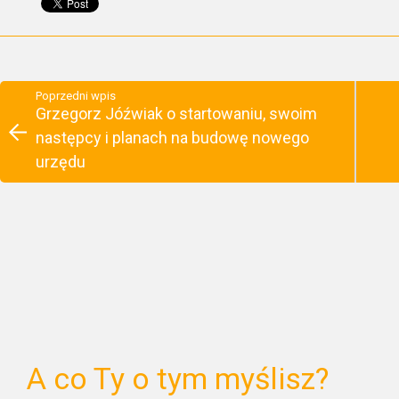
Poprzedni wpis
Grzegorz Jóźwiak o startowaniu, swoim
następcy i planach na budowę nowego
urzędu
A co Ty o tym myślisz?