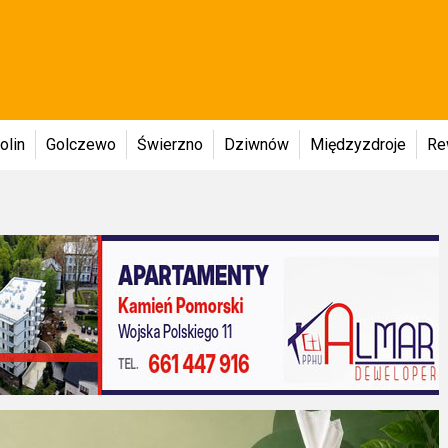
olin
Golczewo
Świerzno
Dziwnów
Międzyzdroje
Re