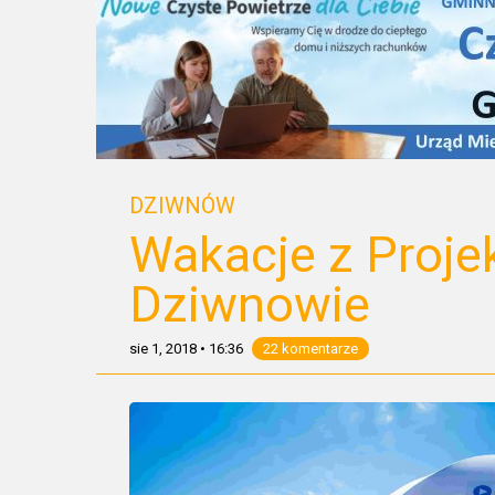
DZIWNÓW
Wakacje z Proj
Dziwnowie
sie 1, 2018
•
16:36
22 komentarze