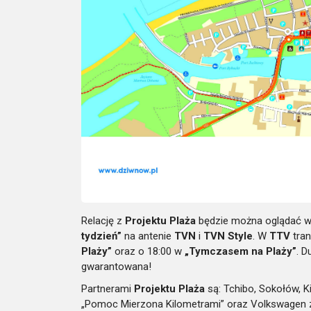
Relację z
Projektu Plaża
będzie można oglądać w
tydzień”
na antenie
TVN
i
TVN Style
. W
TTV
tran
Plaży”
oraz o 18:00 w
„Tymczasem na Plaży”
. D
gwarantowana!
Partnerami
Projektu Plaża
są: Tchibo, Sokołów, K
„Pomoc Mierzona Kilometrami” oraz Volkswagen 