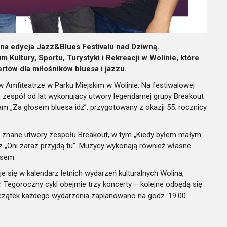
zna edycja Jazz&Blues Festivalu nad Dziwną.
Kultury, Sportu, Turystyki i Rekreacji w Wolinie, które
rtów dla miłośników bluesa i jazzu.
w Amfiteatrze w Parku Miejskim w Wolinie. Na festiwalowej
– zespół od lat wykonujący utwory legendarnej grupy Breakout
am „Za głosem bluesa idź”, przygotowany z okazji 55. rocznicy
j znane utwory zespołu Breakout, w tym „Kiedy byłem małym
z „Oni zaraz przyjdą tu”. Muzycy wykonają również własne
esem.
e się w kalendarz letnich wydarzeń kulturalnych Wolina,
. Tegoroczny cykl obejmie trzy koncerty – kolejne odbędą się
czątek każdego wydarzenia zaplanowano na godz. 19.00.