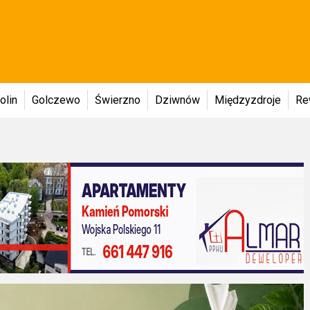
olin
Golczewo
Świerzno
Dziwnów
Międzyzdroje
Re