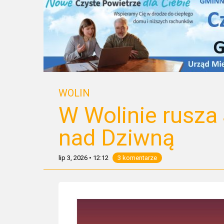
WOLIN
W Wolinie rusza
nad Dziwną
lip 3, 2026
•
12:12
3 komentarze