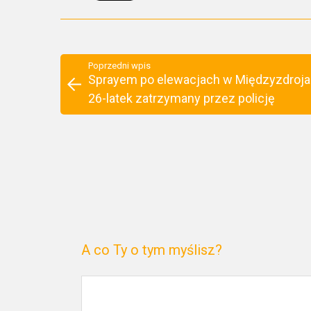
Poprzedni wpis
Sprayem po elewacjach w Międzyzdroja
26-latek zatrzymany przez policję
A co Ty o tym myślisz?