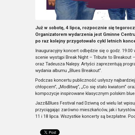
Już w sobotę, 4 lipca, rozpocznie się tegoroc
Organizatorem wydarzenia jest Gminne Centrum 
po raz kolejny przygotowało cykl letnich konce
Inauguracyjny koncert odbędzie się o godz. 19.00 
scenie wystąpi Break Night – Tribute to Breakout 
oraz Tadeusza Nalepy. Artyści zaprezentują progr
wydania albumu „Blues Breakout”.
Podczas koncertu publiczność usłyszy najbardzie
chłopcem”, „Modlitwę”, „Co się stało kwiatom” ora
kompozycje inspirowane klasycznym polskim blu
Jazz&Blues Festival nad Dziwną od wielu lat wpisuj
przyciągając zarówno mieszkańców, jak i turystów
11 i 18 lipca.
Wszystkie koncerty są bezpłatne. Po