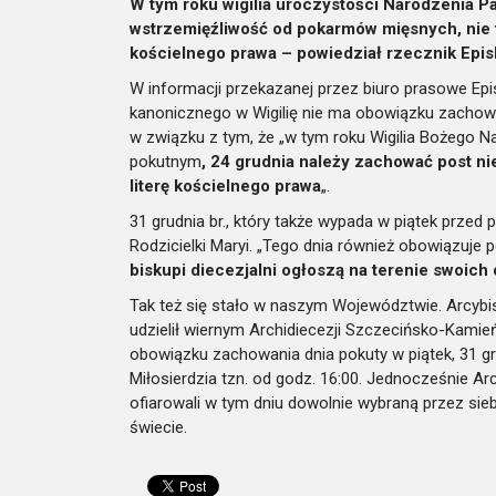
W tym roku wigilia uroczystości Narodzenia P
wstrzemięźliwość od pokarmów mięsnych, nie ty
kościelnego prawa – powiedział rzecznik Epis
W informacji przekazanej przez biuro prasowe Ep
kanonicznego w Wigilię nie ma obowiązku zachowan
w związku z tym, że „w tym roku Wigilia Bożego Na
pokutnym
, 24 grudnia należy zachować post ni
literę kościelnego prawa
„.
31 grudnia br., który także wypada w piątek przed
Rodzicielki Maryi. „Tego dnia również obowiązuje 
biskupi diecezjalni ogłoszą na terenie swoich
Tak też się stało w naszym Województwie. Arcybi
udzielił wiernym Archidiecezji Szczecińsko-Kamie
obowiązku zachowania dnia pokuty w piątek, 31 g
Miłosierdzia tzn. od godz. 16:00. Jednocześnie Ar
ofiarowali w tym dniu dowolnie wybraną przez sieb
świecie.