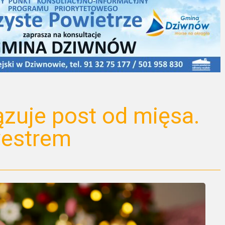
ązuje post od mięsa.
westrem