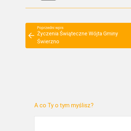
Poprzedni wpis
Życzenia Świąteczne Wójta Gminy
Świerzno
A co Ty o tym myślisz?