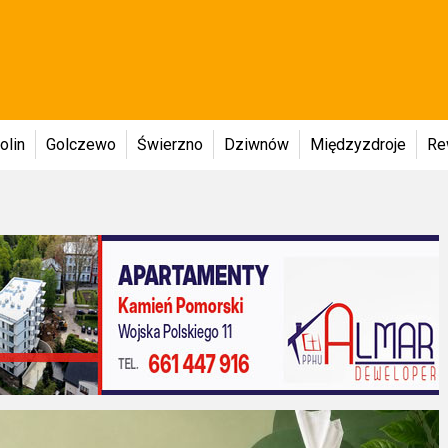
olin
Golczewo
Świerzno
Dziwnów
Międzyzdroje
Re