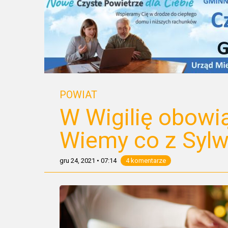
POWIAT
W Wigilię obowi
Wiemy co z Syl
gru 24, 2021
•
07:14
4 komentarze