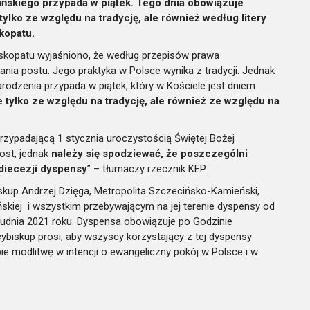
ańskiego przypada w piątek. Tego dnia obowiązuje
lko ze względu na tradycję, ale również według litery
kopatu.
iskopatu wyjaśniono, że według przepisów prawa
ia postu. Jego praktyka w Polsce wynika z tradycji. Jednak
rodzenia przypada w piątek, który w Kościele jest dniem
e tylko ze względu na tradycję, ale również ze względu na
 przypadającą 1 stycznia uroczystością Świętej Bożej
post, jednak
należy się spodziewać, że poszczególni
 diecezji dyspensy
” – tłumaczy rzecznik KEP.
skup Andrzej Dzięga, Metropolita Szczecińsko-Kamieński,
ńskiej i wszystkim przebywającym na jej terenie dyspensy od
rudnia 2021 roku. Dyspensa obowiązuje po Godzinie
cybiskup prosi, aby wszyscy korzystający z tej dyspensy
ie modlitwę w intencji o ewangeliczny pokój w Polsce i w