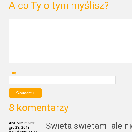
A co Ty o tym myślisz?
Imię
8 komentarzy
ANONIM
mówi:
Swieta swietami ale 
gru 23, 2018
o godzinie 21:33