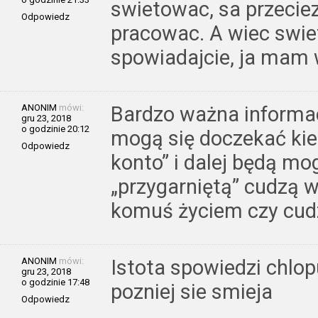
swietowac, sa przecie
Odpowiedz
pracowac. A wiec swiet
spowiadajcie, ja mam w
ANONIM
mówi:
Bardzo ważna informacj
gru 23, 2018
o godzinie 20:12
mogą się doczekać kie
Odpowiedz
konto” i dalej będą mog
„przygarniętą” cudzą 
komuś życiem czy cud
ANONIM
mówi:
Istota spowiedzi chlo
gru 23, 2018
o godzinie 17:48
pozniej sie smieja
Odpowiedz