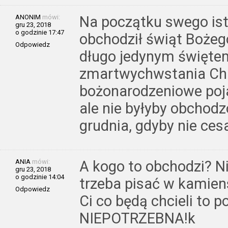
ANONIM
mówi:
Na początku swego istn
gru 23, 2018
o godzinie 17:47
obchodził świąt Bożeg
Odpowiedz
długo jedynym święte
zmartwychwstania Chr
bożonarodzeniowe pojaw
ale nie byłyby obchod
grudnia, gdyby nie ces
ANIA
mówi:
A kogo to obchodzi? Ni
gru 23, 2018
o godzinie 14:04
trzeba pisać w kamien
Odpowiedz
Ci co będą chcieli to p
NIEPOTRZEBNA!k