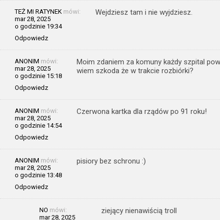
TEŻ MI RATYNEK
mówi:
Wejdziesz tam i nie wyjdziesz.
mar 28, 2025
o godzinie 19:34
Odpowiedz
ANONIM
mówi:
Moim zdaniem za komuny każdy szpital powin
mar 28, 2025
wiem szkoda że w trakcie rozbiórki?
o godzinie 15:18
Odpowiedz
ANONIM
mówi:
Czerwona kartka dla rządów po 91 roku!
mar 28, 2025
o godzinie 14:54
Odpowiedz
ANONIM
mówi:
pisiory bez schronu :)
mar 28, 2025
o godzinie 13:48
Odpowiedz
NO
mówi:
ziejący nienawiścią troll
mar 28, 2025