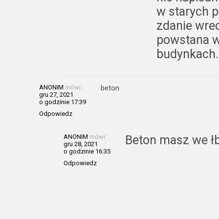
w starych 
zdanie wrec
powstana 
budynkach.
ANONIM
mówi:
beton
gru 27, 2021
o godzinie 17:39
Odpowiedz
ANONIM
mówi:
Beton masz we łb
gru 28, 2021
o godzinie 16:35
Odpowiedz