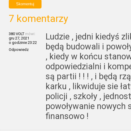
7 komentarzy
380 VOLT
mówi:
Ludzie , jedni kiedyś zl
gru 27, 2021
o godzinie 23:22
będą budowali i powoły
Odpowiedz
, kiedy w końcu stano
odpowiedzialni i kompe
są partii ! ! ! , i będą
karku , likwiduje sie ła
policji , szkoły , jednos
powoływanie nowych st
finansowo !