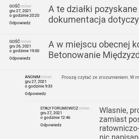
GOŚĆ
mówi:
A te działki pozyskane 
gru 27, 2021
o godzinie 20:20
dokumentacja dotyczy
Odpowiedz
GOŚĆ
mówi:
A w miejscu obecnej 
gru 26, 2021
o godzinie 19:00
Betonowanie Międzyz
Odpowiedz
ANONIM
mówi:
Proszę czytać ze zrozumieniem. W mie
gru 27, 2021
o godzinie 9:33
Odpowiedz
STALY FORUMOWICZ
mówi:
Wlasnie, p
gru 27, 2021
zamiast po
o godzinie 12:46
Odpowiedz
ratowniczo
nic napisan