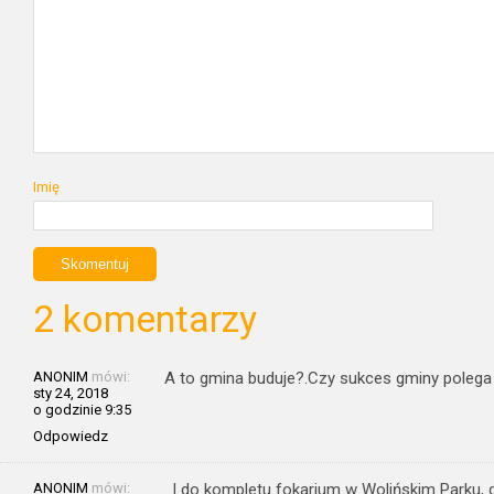
Imię
2 komentarzy
ANONIM
mówi:
A to gmina buduje?.Czy sukces gminy polega 
sty 24, 2018
o godzinie 9:35
Odpowiedz
ANONIM
mówi:
I do kompletu fokarium w Wolińskim Parku, d