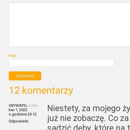
Imię
12 komentarzy
OBYWATEL
mówi:
Niestety, za mojego ż
kwi 1, 2022
o godzinie 23:12
już nie zobaczę. Co za
Odpowiedz
sadzić dęby, które na 