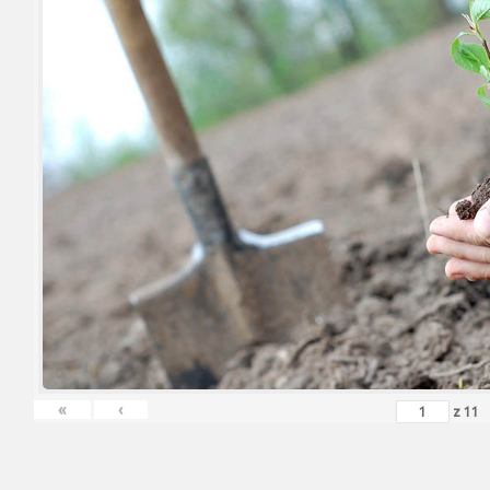
«
‹
z
11