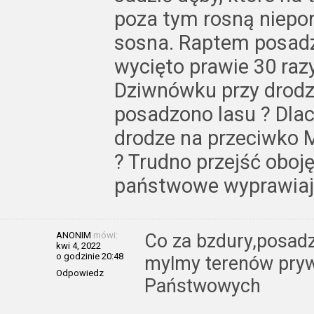
poza tym rosną niepor
sosna. Raptem posadzo
wycięto prawie 30 razy
Dziwnówku przy drodz
posadzono lasu ? Dla
drodze na przeciwko 
? Trudno przejść oboję
państwowe wyprawiają
ANONIM
mówi:
Co za bzdury,posadzo
kwi 4, 2022
o godzinie 20:48
mylmy terenów pryw
Odpowiedz
Państwowych