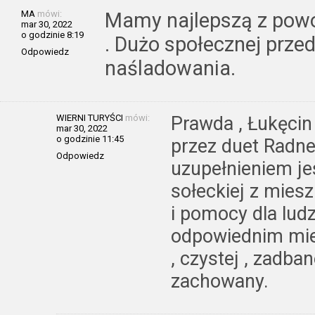
MA
mówi:
Mamy najlepszą z powo
mar 30, 2022
o godzinie 8:19
. Dużo społecznej przed
Odpowiedz
naśladowania.
WIERNI TURYŚCI
mówi:
Prawda , Łukęcin
mar 30, 2022
o godzinie 11:45
przez duet Radne
Odpowiedz
uzupełnieniem je
sołeckiej z mies
i pomocy dla ludz
odpowiednim miej
, czystej , zadba
zachowany.