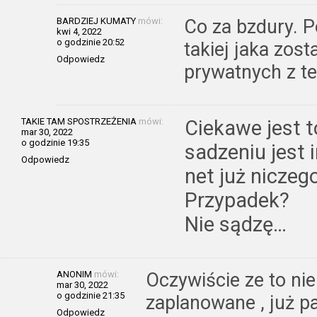
BARDZIEJ KUMATY
mówi:
Co za bzdury. 
kwi 4, 2022
o godzinie 20:52
takiej jaka zost
Odpowiedz
prywatnych z 
TAKIE TAM SPOSTRZEŻENIA
mówi:
Ciekawe jest t
mar 30, 2022
o godzinie 19:35
sadzeniu jest 
Odpowiedz
net już niczeg
Przypadek?
Nie sądzę…
ANONIM
mówi:
Oczywiście ze to nie
mar 30, 2022
o godzinie 21:35
zaplanowane , już p
Odpowiedz