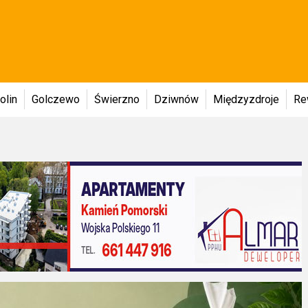
olin
Golczewo
Świerzno
Dziwnów
Międzyzdroje
Re