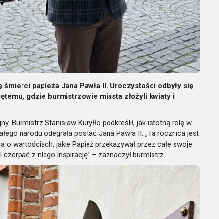
mierci papieża Jana Pawła II. Uroczystości odbyły się
ętemu, gdzie burmistrzowie miasta złożyli kwiaty i
y. Burmistrz Stanisław Kuryłło podkreślił, jak istotną rolę w
ego narodu odegrała postać Jana Pawła II. „Ta rocznica jest
o wartościach, jakie Papież przekazywał przez całe swoje
i czerpać z niego inspirację” – zaznaczył burmistrz.