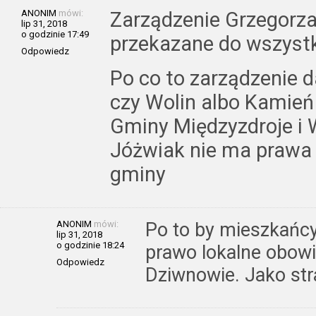
ANONIM
mówi:
Zarządzenie Grzegorza
lip 31, 2018
o godzinie 17:49
przekazane do wszystk
Odpowiedz
Po co to zarządzenie 
czy Wolin albo Kamień
Gminy Międzyzdroje i 
Jóżwiak nie ma prawa 
gminy
ANONIM
mówi:
Po to by mieszkańcy 
lip 31, 2018
o godzinie 18:24
prawo lokalne obow
Odpowiedz
Dziwnowie. Jako st