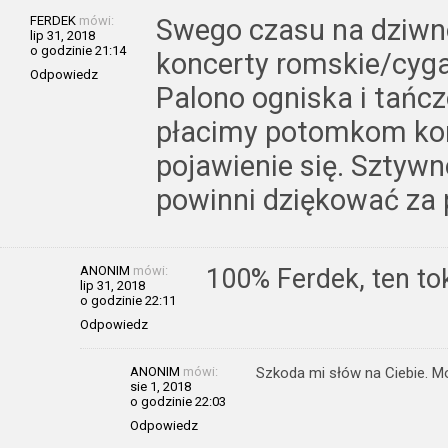
FERDEK
mówi:
Swego czasu na dziwno
lip 31, 2018
o godzinie 21:14
koncerty romskie/cyga
Odpowiedz
Palono ogniska i tańcz
płacimy potomkom kom
pojawienie się. Sztywn
powinni dziękować za 
ANONIM
mówi:
100% Ferdek, ten to
lip 31, 2018
o godzinie 22:11
Odpowiedz
ANONIM
mówi:
Szkoda mi słów na Ciebie. M
sie 1, 2018
o godzinie 22:03
Odpowiedz