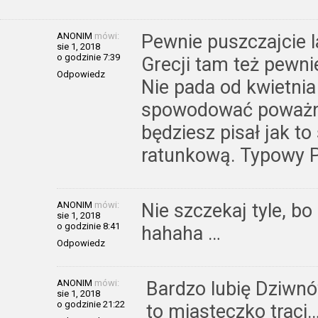
ANONIM
mówi:
Pewnie puszczajcie l
sie 1, 2018
o godzinie 7:39
Grecji tam też pewni
Odpowiedz
Nie pada od kwietnia
spowodować poważny
będziesz pisał jak to
ratunkową. Typowy P
ANONIM
mówi:
Nie szczekaj tyle, bo 
sie 1, 2018
o godzinie 8:41
hahaha …
Odpowiedz
ANONIM
mówi:
Bardzo lubię Dziwnó
sie 1, 2018
o godzinie 21:22
to miasteczko traci…