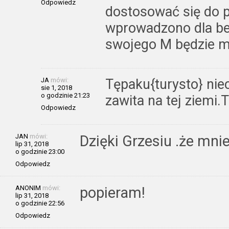
Odpowiedz
dostosować się do 
wprowadzono dla be
swojego M będzie mi
JA
mówi:
Tępaku{turysto} niec
sie 1, 2018
o godzinie 21:23
zawita na tej ziemi.
Odpowiedz
JAN
mówi:
Dzięki Grzesiu .że mni
lip 31, 2018
o godzinie 23:00
Odpowiedz
ANONIM
mówi:
popieram!
lip 31, 2018
o godzinie 22:56
Odpowiedz