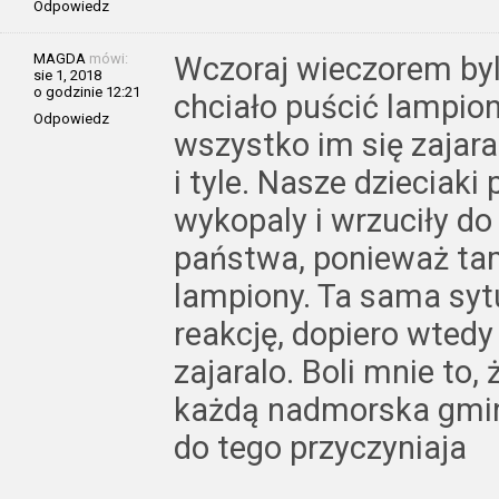
Odpowiedz
MAGDA
mówi:
Wczoraj wieczorem byl
sie 1, 2018
o godzinie 12:21
chciało puścić lampio
Odpowiedz
wszystko im się zajaral
i tyle. Nasze dzieciaki 
wykopaly i wrzuciły do
państwa, ponieważ tam
lampiony. Ta sama syt
reakcję, dopiero wtedy 
zajaralo. Boli mnie to,
każdą nadmorska gminę,
do tego przyczyniaja