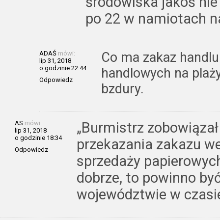
środowiska jakoś ni
po 22 w namiotach na
ADAŚ
mówi:
Co ma zakaz handlu
lip 31, 2018
o godzinie 22:44
handlowych na plaż
Odpowiedz
bzdury.
AS
mówi:
„Burmistrz zobowiązał
lip 31, 2018
o godzinie 18:34
przekazania zakazu w
Odpowiedz
sprzedaży papierowych
dobrze, to powinno by
województwie w czasie