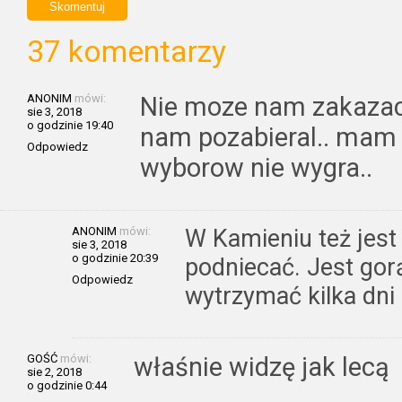
37 komentarzy
ANONIM
mówi:
Nie moze nam zakazac 
sie 3, 2018
o godzinie 19:40
nam pozabieral.. mam 
Odpowiedz
wyborow nie wygra..
ANONIM
mówi:
W Kamieniu też jest
sie 3, 2018
o godzinie 20:39
podniecać. Jest go
Odpowiedz
wytrzymać kilka dn
GOŚĆ
mówi:
właśnie widzę jak lecą
sie 2, 2018
o godzinie 0:44