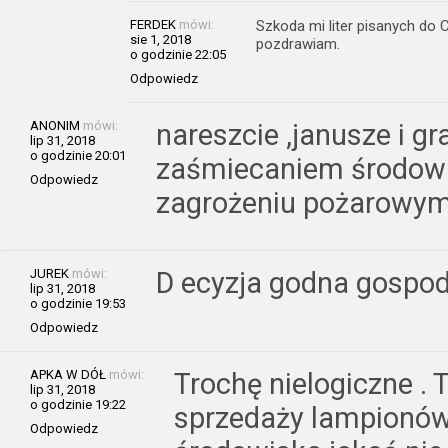
FERDEK
mówi:
Szkoda mi liter pisanych do C
sie 1, 2018
pozdrawiam.
o godzinie 22:05
Odpowiedz
ANONIM
mówi:
nareszcie ,janusze i g
lip 31, 2018
o godzinie 20:01
zaśmiecaniem środowi
Odpowiedz
zagrożeniu pożarowy
JUREK
mówi:
D ecyzja godna gospod
lip 31, 2018
o godzinie 19:53
Odpowiedz
APKA W DÓŁ
mówi:
Trochę nielogiczne . 
lip 31, 2018
o godzinie 19:22
sprzedaży lampionów
Odpowiedz