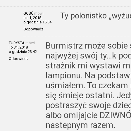
GOŚĆ
mówi:
Ty polonistko „wyżu
sie 1, 2018
o godzinie 15:54
Odpowiedz
TURYSTA
mówi:
Burmistrz może sobie
lip 31, 2018
o godzinie 23:42
najwyżej swój ty…k pod
Odpowiedz
strażnik mi wystawi m
lampionu. Na podstawi
uśmiałem. To czekam
się śmieje ostatni. Je
postraszyć swoje dzieci
albo omijajcie DZIWN
nastepnym razem.