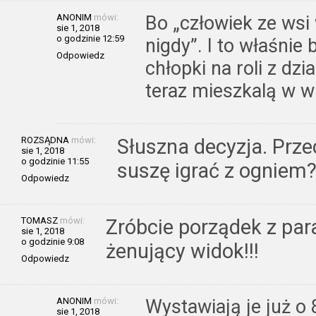
ANONIM
mówi:
Bo „człowiek ze wsi 
sie 1, 2018
o godzinie 12:59
nigdy”. I to właśnie
Odpowiedz
chłopki na roli z dzi
teraz mieszkalą w w
ROZSĄDNA
mówi:
Słuszna decyzja. Prze
sie 1, 2018
o godzinie 11:55
suszę igrać z ogniem
Odpowiedz
TOMASZ
mówi:
Zróbcie porządek z pa
sie 1, 2018
o godzinie 9:08
żenujący widok!!!
Odpowiedz
ANONIM
mówi:
Wystawiają je już o 
sie 1, 2018