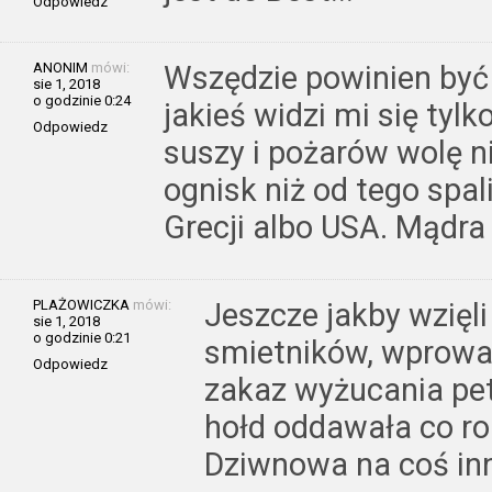
Odpowiedz
ANONIM
mówi:
Wszędzie powinien być 
sie 1, 2018
o godzinie 0:24
jakieś widzi mi się ty
Odpowiedz
suszy i pożarów wolę 
ognisk niż od tego spal
Grecji albo USA. Mądra 
PLAŻOWICZKA
mówi:
Jeszcze jakby wzięli
sie 1, 2018
o godzinie 0:21
smietników, wprowa
Odpowiedz
zakaz wyżucania pe
hołd oddawała co ro
Dziwnowa na coś in