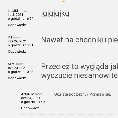
LILIJKI
mówi:
jgjgjgjkg
lip 3, 2021
o godzinie 16:54
Odpowiedz
PIT
mówi:
Nawet na chodniku pies
cze 26, 2021
o godzinie 13:31
Odpowiedz
MIMI
mówi:
Przecież to wygląda ja
cze 24, 2021
o godzinie 10:28
wyczucie niesamowite
Odpowiedz
ANONIM
mówi:
Okulista potrzebny? Przyjrzyj się.
cze 24, 2021
o godzinie 17:00
Odpowiedz