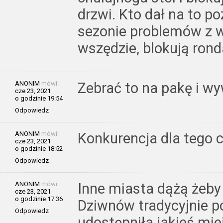
drzwi. Kto dał na to 
sezonie problemów z w
wszędzie, blokują rond
ANONIM
mówi:
Zebrać to na pakę i wy
cze 23, 2021
o godzinie 19:54
Odpowiedz
ANONIM
mówi:
Konkurencja dla tego c
cze 23, 2021
o godzinie 18:52
Odpowiedz
ANONIM
mówi:
Inne miasta dążą żeby
cze 23, 2021
o godzinie 17:36
Dziwnów tradycyjnie p
Odpowiedz
udostępniła jakieś mie