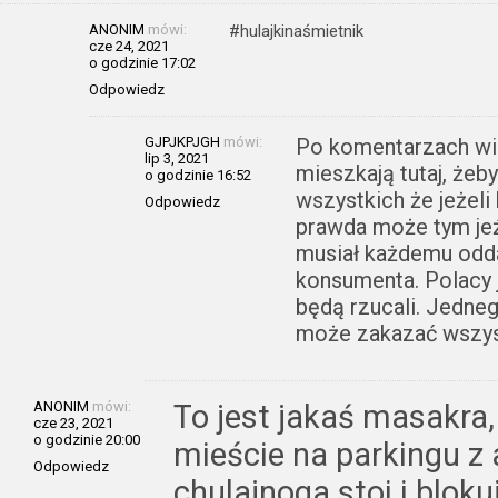
ANONIM
mówi:
#hulajkinaśmietnik
cze 24, 2021
o godzinie 17:02
Odpowiedz
GJPJKPJGH
mówi:
Po komentarzach wid
lip 3, 2021
mieszkają tutaj, żeby
o godzinie 16:52
wszystkich że jeżeli
Odpowiedz
prawda może tym jeźd
musiał każdemu odda
konsumenta. Polacy 
będą rzucali. Jedne
może zakazać wszy
ANONIM
mówi:
To jest jakaś masakra,
cze 23, 2021
o godzinie 20:00
mieście na parkingu z
Odpowiedz
chulajnoga stoi i blok