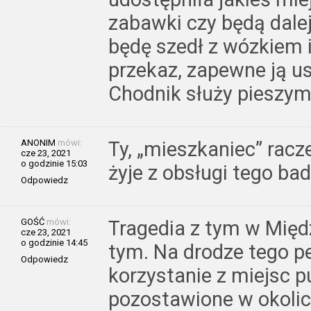
zabawki czy będą dale
będę szedł z wózkiem i
przekaz, zapewne ją u
Chodnik służy pieszym 
ANONIM
mówi:
Ty, „mieszkaniec” racz
cze 23, 2021
o godzinie 15:03
żyje z obsługi tego bad
Odpowiedz
GOŚĆ
mówi:
Tragedia z tym w Międ
cze 23, 2021
o godzinie 14:45
tym. Na drodze tego pe
Odpowiedz
korzystanie z miejsc 
pozostawione w okol