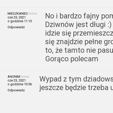
MIESZKANIEC
mówi:
No i bardzo fajny p
cze 23, 2021
o godzinie 11:15
Dziwnów jest długi :)
Odpowiedz
idzie się przemieszcz
się znajdzie pełne g
to, że tamto nie pas
Gorąco polecam
ANONIM
mówi:
Wypad z tym dziadows
cze 23, 2021
o godzinie 10:56
jeszcze będzie trzeba
Odpowiedz