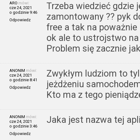
ARO
mówi:
Trzeba wiedzieć gdzie j
cze 24, 2021
o godzinie 9:46
zamontowany ?? pyk d
Odpowiedz
free a tak na poważni
ok ale to ustrojstwo na 
Problem się zacznie ja
ANONIM
mówi:
Zwykłym ludziom to ty
cze 24, 2021
o godzinie 8:41
jeżdżeniu samochodem 
Odpowiedz
Kto ma z tego pieniądze
ANONIM
mówi:
Jaka jest nazwa tej apli
cze 24, 2021
o godzinie 3:46
Odpowiedz