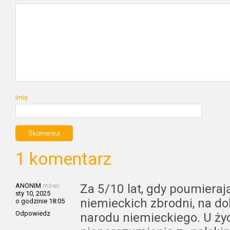
Imię
1 komentarz
ANONIM
mówi:
Za 5/10 lat, gdy poumieraj
sty 10, 2025
niemieckich zbrodni, na do
o godzinie 18:05
Odpowiedz
narodu niemieckiego. U żyd