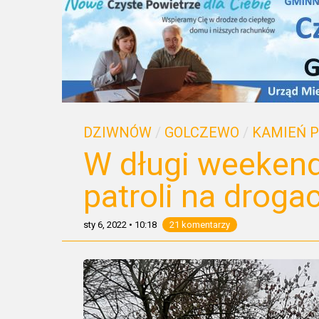
DZIWNÓW
/
GOLCZEWO
/
KAMIEŃ 
W długi weekend
patroli na droga
sty 6, 2022
•
10:18
21 komentarzy