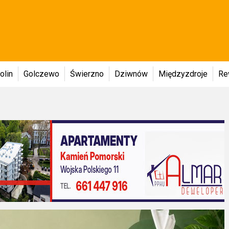
olin
Golczewo
Świerzno
Dziwnów
Międzyzdroje
Re