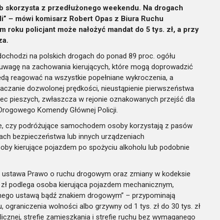
ób skorzysta z przedłużonego weekendu. Na drogach
oli” – mówi komisarz Robert Opas z Biura Ruchu
roku policjant może nałożyć mandat do 5 tys. zł, a przy
za.
 dochodzi na polskich drogach do ponad 89 proc. ogółu
 uwagę na zachowania kierujących, które mogą doprowadzić
ędą reagować na wszystkie popełniane wykroczenia, a
ekraczanie dozwolonej prędkości, nieustąpienie pierwszeństwa
ec pieszych, zwłaszcza w rejonie oznakowanych przejść dla
 Drogowego Komendy Głównej Policji.
że, czy podróżujące samochodem osoby korzystają z pasów
kach bezpieczeństwa lub innych urządzeniach
oby kierujące pojazdem po spożyciu alkoholu lub podobnie
a ustawa Prawo o ruchu drogowym oraz zmiany w kodeksie
.
zł podlega osoba kierująca pojazdem mechanicznym,
onego ustawą bądź znakiem drogowym” – przypominają
u, ograniczenia wolności albo grzywny od 1 tys. zł do 30 tys. zł
licznej, strefie zamieszkania i strefie ruchu bez wymaganego