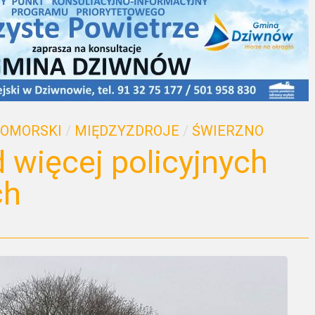
POMORSKI
/
MIĘDZYZDROJE
/
ŚWIERZNO
 więcej policyjnych
ch