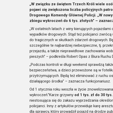
„W związku ze świętem Trzech Króli wiele os
pojawi się zwiększona liczba policyjnych patr
Drogowego Komendy Głównej Policji. „W nowym 
zbiegu wykroczeń do 6 tys. złotych” – zaznac
„W ostatnich latach z winy kierujących pojazdami
wypadków drogowych. Stąd też policjanci zwrócą
do tragicznych w skutkach zdarzeń drogowych. B
szczególnie te najbardziej niebezpieczne, tj. prz
przejazdu, a także nieprawidłowe zachowania wob
pieszych” – podkreśla Robert Opas z Biura Ruchu
„Podczas kontroli w długi weekend sprawdzą tak
bezpieczeństwa, a dzieci przewożone są w foteli
przytrzymujących. Będą też eliminować z ruchu os
działającego środka” – zaznacza funkcjonariusz.
Od 1 stycznia roku weszła w życie znowelizowan
wykroczeń.”Karze grzywny
od 1 tys. zł do 30 tys
niestosująca się do zakazu wyprzedzania określ
policjanci. Inny z artykułów przewiduje karę areszt
dla sprawcy, który prowadził pojazd na drodze pub