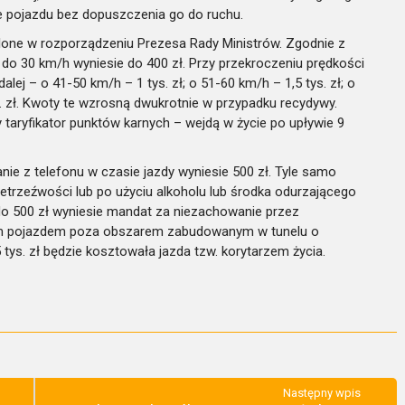
e pojazdu bez dopuszczenia go do ruchu.
lone w rozporządzeniu Prezesa Rady Ministrów. Zgodnie z
o 30 km/h wyniesie do 400 zł. Przy przekroczeniu prędkości
lej – o 41-50 km/h – 1 tys. zł; o 51-60 km/h – 1,5 tys. zł; o
ys. zł. Kwoty te wzrosną dwukrotnie w przypadku recydywy.
taryfikator punktów karnych – wejdą w życie po upływie 9
nie z telefonu w czasie jazdy wyniesie 500 zł. Tyle samo
etrzeźwości lub po użyciu alkoholu lub środka odurzającego
o 500 zł wyniesie mandat za niezachowanie przez
ym pojazdem poza obszarem zabudowanym w tunelu o
 tys. zł będzie kosztowała jazda tzw. korytarzem życia.
Następny wpis