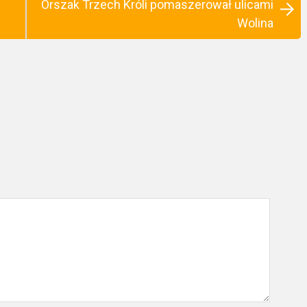
Orszak Trzech Króli pomaszerował ulicami
Wolina