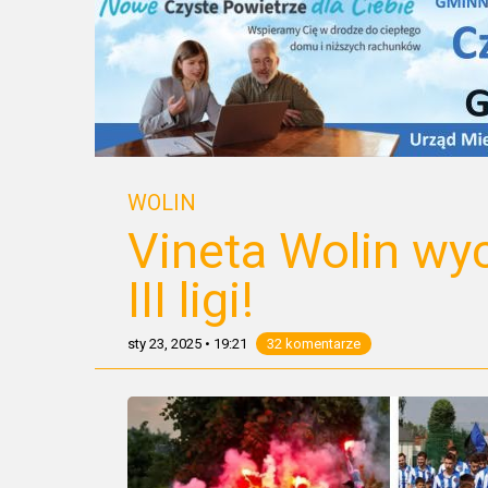
WOLIN
Vineta Wolin wyc
III ligi!
sty 23, 2025
•
19:21
32 komentarze