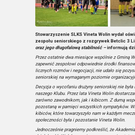
Stowarzyszenie SLKS Vineta Wolin wydał oświ
zespołu seniorskiego z rozgrywek Betclic 3 Li
oraz jego długofalową stabilność –
informują dz
Przez ostatnie dwa miesiące wspólnie z Gminą W
zapewnić zespołowi odpowiednie środki finanso
licznych rozmów i negocjacji, nie udało się pozy
seniorskiej na wymaganym poziomie organizacyj
Decyzja o wycofaniu drużyny seniorskiej nie była 
naszego Klubu. Przez lata Vineta Wolin dostarcza
zarówno zawodnikom, jak i kibicom. Z dumą wsp
pozostaną w pamięci wszystkich sympatyków. Ws
kibiców, które towarzyszyło nam w każdym mecz
społeczności była i pozostanie Vineta Wolin.
Jednocześnie pragniemy podkreślić, że Akademia