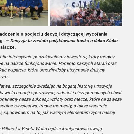
adczenie o podjeciu decyzji dotyczącej wycofania
gi. –
Decyzja ta została podyktowana troską o dobro Klubu
iałacze.
olin intensywnie poszukiwaliśmy inwestora, który mogłby
we na dalsze funkcjonowanie. Pomimo naszych starań oraz
skać wsparcia, które umożliwiłoby utrzymanie drużyny
nym.
łatwa, szczególnie zważając na bogatą historię i tradycje
ła wielu emocji sportowych, radości i niezapomnianych chwil
ominamy nasze sukcesy, wzloty oraz mecze, które na zawsze
pólne zwycięstwa, trudne momenty, a także wsparcie
u, są dowodem na to, jak ważnym elementem życia naszej
 Piłkarska Vineta Wolin będzie kontynuować swoją