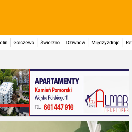
olin
Golczewo
Świerzno
Dziwnów
Międzyzdroje
Re