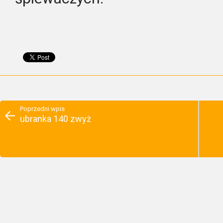
Poprzedni wpis
ubranka 140 zwyż