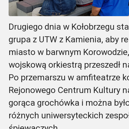
Drugiego dnia w Kołobrzegu staw
grupa z UTW z Kamienia, aby r
miasto w barwnym Korowodzie, k
wojskową orkiestrą przeszedł 
Po przemarszu w amfiteatrze k
Rejonowego Centrum Kultury n
gorąca grochówka i można było
różnych uniwersyteckich zespo
śpiewaczych.