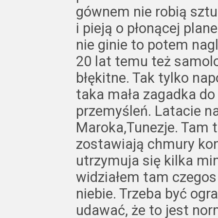
gównem nie robią sztu
i pieją o płonącej plane
nie ginie to potem nagl
20 lat temu też samolot
błękitne. Tak tylko n
taka mała zagadka do
przemyśleń. Latacie na
Maroka,Tunezje. Tam t
zostawiają chmury kon
utrzymuja się kilka min
widziałem tam czegos 
niebie. Trzeba być og
udawać, że to jest nor