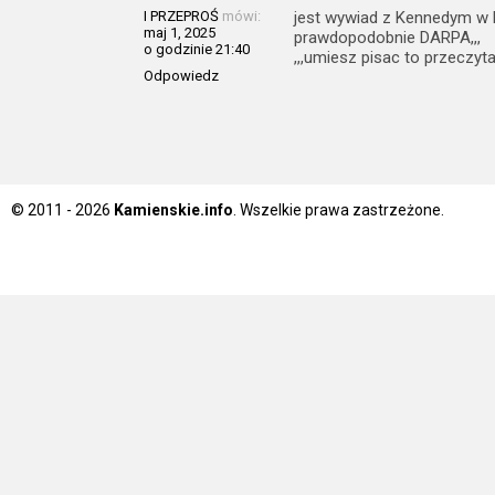
I PRZEPROŚ
mówi:
jest wywiad z Kennedym w k
maj 1, 2025
prawdopodobnie DARPA,,,
o godzinie 21:40
,,,umiesz pisac to przeczyt
Odpowiedz
© 2011 - 2026
Kamienskie.info
. Wszelkie prawa zastrzeżone.