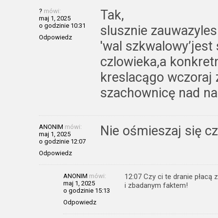
?
mówi:
Tak,
maj 1, 2025
o godzinie 10:31
slusznie zauwazyles
Odpowiedz
'wal szkwalowy’jest 
czlowieka,a konkret
kreslacągo wczoraj
szachownicę nad na
ANONIM
mówi:
Nie ośmieszaj się c
maj 1, 2025
o godzinie 12:07
Odpowiedz
ANONIM
mówi:
12:07 Czy ci te dranie płacą
maj 1, 2025
i zbadanym faktem!
o godzinie 15:13
Odpowiedz