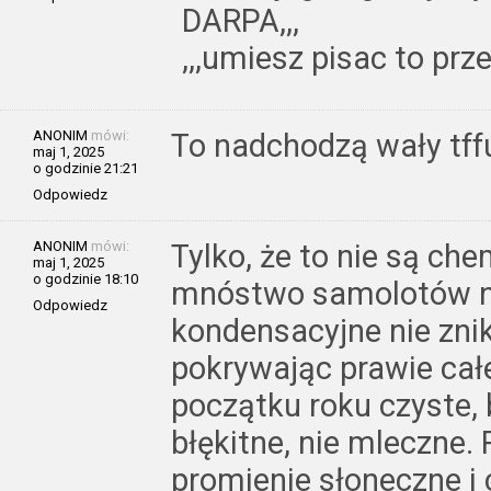
DARPA,,,
,,,umiesz pisac to pr
ANONIM
mówi:
To nadchodzą wały tff
maj 1, 2025
o godzinie 21:21
Odpowiedz
ANONIM
mówi:
Tylko, że to nie są chem
maj 1, 2025
o godzinie 18:10
mnóstwo samolotów na
Odpowiedz
kondensacyjne nie znik
pokrywając prawie całe 
początku roku czyste, 
błękitne, nie mleczne.
promienie słoneczne i 