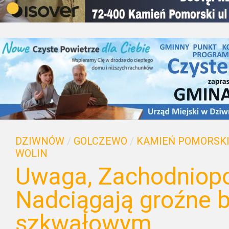
DZIWNÓW
/
GOLCZEWO
/
KAMIEŃ POMORSK
WOLIN
Uwaga, Zachodniop
Nadciągają groźne 
szkwałowym