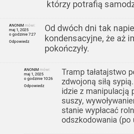
którzy potrafią samodz
ANONIM
mówi:
Od dwóch dni tak napie
maj 1, 2025
o godzinie 7:27
kondensacyjne, że aż i
Odpowiedz
pokończyły.
ANONIM
mówi:
Tramp tałatajstwo po
maj 1, 2025
o godzinie 10:26
zdwojoną siłą sypią
Odpowiedz
idzie z manipulacj
suszy, wywoływanie
stanie wypłacać ro
odszkodowania (po 