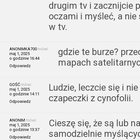
drugim tv i zacznijcie
oczami i myśleć, a ni
w tv.
ANONIMKA700
mówi:
gdzie te burze? prze
maj 1, 2025
o godzinie 16:44
mapach satelitarnyc
Odpowiedz
GOŚĆ
mówi:
Ludzie, leczcie się i n
maj 1, 2025
o godzinie 14:11
czapeczki z cynofolii.
Odpowiedz
ANONIM
mówi:
Cieszę się, że są lub n
maj 1, 2025
o godzinie 13:37
samodzielnie myślących
Odpowiedz