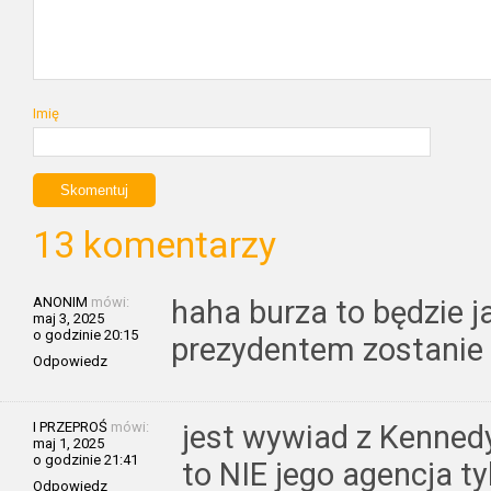
Imię
13 komentarzy
ANONIM
mówi:
haha burza to będzie 
maj 3, 2025
o godzinie 20:15
prezydentem zostanie
Odpowiedz
I PRZEPROŚ
mówi:
jest wywiad z Kenned
maj 1, 2025
o godzinie 21:41
to NIE jego agencja t
Odpowiedz