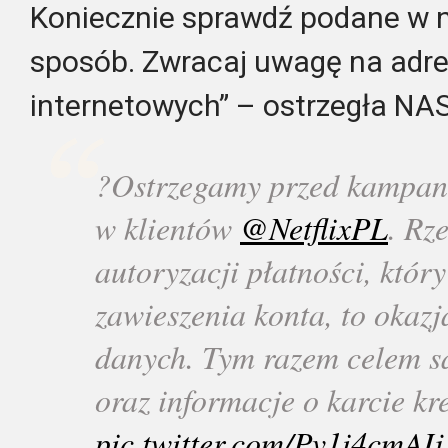
Koniecznie sprawdź podane w n
sposób. Zwracaj uwagę na adre
internetowych” – ostrzegła NA
?Ostrzegamy przed kampan
w klientów
@NetflixPL
. Rz
autoryzacji płatności, któ
zawieszenia konta, to okaz
danych. Tym razem celem są
oraz informacje o karcie kr
pic.twitter.com/Pv1i4cmAIj