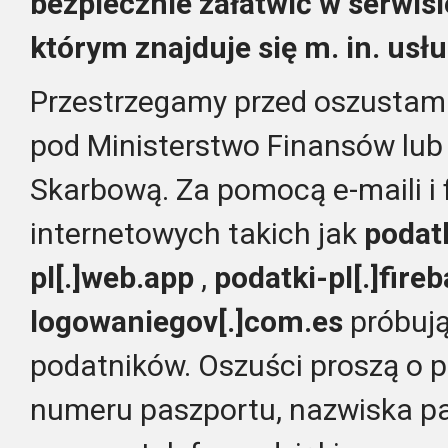
bezpiecznie załatwić w serwis
którym znajduje się m. in. usłu
Przestrzegamy przed oszustami,
pod Ministerstwo Finansów lub
Skarbową. Za pomocą e-maili i 
internetowych takich jak
podat
pl[.]web.app
,
podatki-pl[.]fire
logowaniegov[.]com.es
próbują
podatników. Oszuści proszą o 
numeru paszportu, nazwiska pa