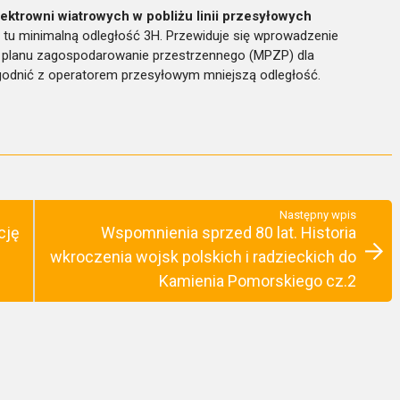
ektrowni wiatrowych w pobliżu linii przesyłowych
ą tu minimalną odległość 3H. Przewiduje się wprowadzenie
o planu zagospodarowanie przestrzennego (MPZP) dla
uzgodnić z operatorem przesyłowym mniejszą odległość.
Następny wpis
cję
Wspomnienia sprzed 80 lat. Historia
wkroczenia wojsk polskich i radzieckich do
Kamienia Pomorskiego cz.2