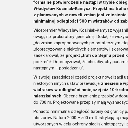
formalne potwierdzenie nastąpi w trybie obi
Władysław Kosiniak-Kamysz. Projekt ma trafi
z planowanych w noweli zmian jest zniesieni
minimalnej odległości 500 m wiatraków od za
Wicepremier Władysław Kosiniak-Kamysz wyjaśnił,
uwagi, np. prokuratury generalnej. Dodał, że wszy
„do zmian zaproponowanych po ostatecznym etapie
„doprecyzowanie niektórych elementów i skierowa
zadeklarował, że
projekt „trafi do Sejmu przed
podkreślił. Doprecyzował, że chciałby, aby parlamen
następnym – posiedzeniu”.
W swojej zasadniczej części projekt nowelizacji 
niektórych innych ustaw przewiduje
zniesienie w
wiatraków w odległości mniejszej niż 10-krot
mieszkalnych
. Obecne brzmienie przepisów dop
do 700 m. Projektowane przepisy mają wyznaczyć
Ponadto minimalna odległość turbiny od granicy
obszarów Natura 2000 – 500 m. Restrykcją tą ma
utworzonych w celu ochrony siedlisk nietoperzy i 