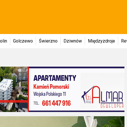
olin
Golczewo
Świerzno
Dziwnów
Międzyzdroje
Re