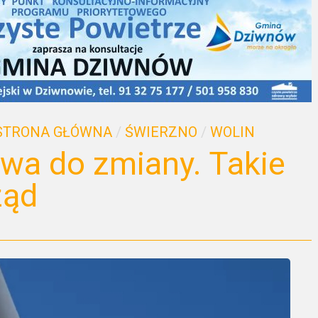
STRONA GŁÓWNA
/
ŚWIERZNO
/
WOLIN
wa do zmiany. Takie
ząd