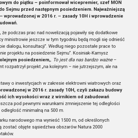
egowym do piątku – poinformował wicepremier, szef MON
ć do Sejmu przed następnym posiedzeniem. Najważniejszą
e – wprowadzonej w 2016 r. – zasady 10H i wprowadzenie
budowań.
 że podczas prac nad nowelizacją pojawiły się dodatkowe
scy ministrowie jeszcze w tym tygodniu będą mogli się odnieść
 dialogu, konsultacji”. Według niego pozostałe prace to
nie projektu na posiedzenie Sejmu”. Kosiniak-Kamysz
 kolejnym posiedzeniem
„.
To jest dla nas bardzo ważne
–
t rozpatrzył projekt „na kolejnym – nie jutrzejszym, ale na
ustawy o inwestycjach w zakresie elektrowni wiatrowych oraz
prowadzonej w 2016 r. zasady 10H, czyli zakazu budowy
ność ich wysokości wraz z wirnikiem od zabudowań
uszcza pod pewnymi warunkami zmniejszenie tej odległości
 odległość minimalną na 500 m.
 parku narodowego ma wynieść 1500 m, od określonych
ją zostać objęte sąsiedztwa obszarów Natura 2000
ptaków.