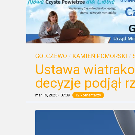
GOLCZEWO
/
KAMIEŃ POMORSKI
/
Ustawa wiatrako
decyzje podjął r
mar 19, 2025
•
07:09
12 komentarzy