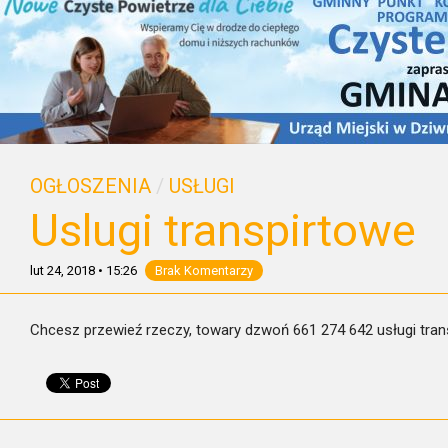
OGŁOSZENIA
/
USŁUGI
Uslugi transpirtowe
lut 24, 2018
•
15:26
Brak Komentarzy
Chcesz przewieź rzeczy, towary dzwoń 661 274 642 usługi tra