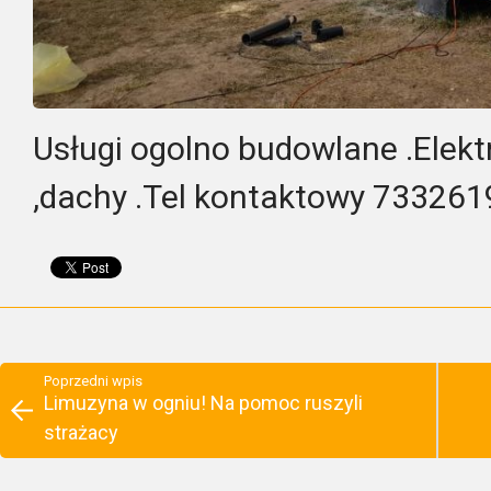
Usługi ogolno budowlane .Elekt
,dachy .Tel kontaktowy 73326
Poprzedni wpis
Limuzyna w ogniu! Na pomoc ruszyli
strażacy