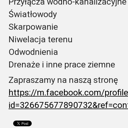
Przyłącza wodno-kanalizacyjne 
Światłowody
Skarpowanie
Niwelacja terenu
Odwodnienia
Drenaże i inne prace ziemne
Zapraszamy na naszą stronę
https://m.facebook.com/profil
id=326675677890732&ref=
cont