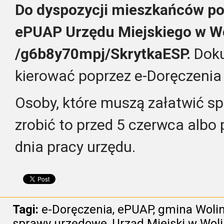
Do dyspozycji mieszkańców po
ePUAP Urzędu Miejskiego w Wo
/g6b8y70mpj/SkrytkaESP.
Doku
kierować poprzez e-Doręczenia 
Osoby, które muszą załatwić s
zrobić to przed 5 czerwca albo
dnia pracy urzędu.
Tagi:
e-Doręczenia
,
ePUAP
,
gmina Woli
sprawy urzędowe
,
Urząd Miejski w Woli