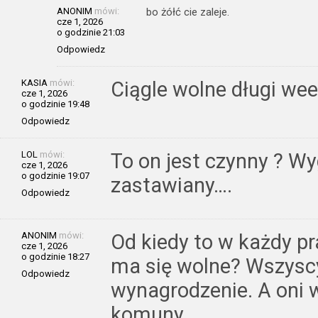
ANONIM
mówi:
bo żółć cie zaleje.
cze 1, 2026
o godzinie 21:03
Odpowiedz
KASIA
mówi:
Ciągle wolne długi we
cze 1, 2026
o godzinie 19:48
Odpowiedz
LOL
mówi:
To on jest czynny ? Wyg
cze 1, 2026
o godzinie 19:07
zastawiany….
Odpowiedz
ANONIM
mówi:
Od kiedy to w każdy pr
cze 1, 2026
o godzinie 18:27
ma się wolne? Wszyscy
Odpowiedz
wynagrodzenie. A oni 
komuny