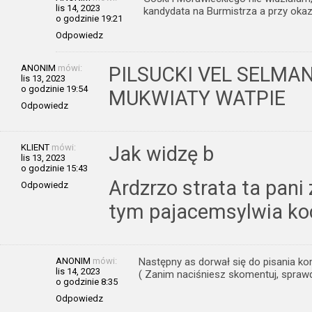
lis 14, 2023
kandydata na Burmistrza a przy okazj
o godzinie 19:21
Odpowiedz
ANONIM
mówi:
PILSUCKI VEL SELMA
lis 13, 2023
o godzinie 19:54
MUKWIATY WATPIE
Odpowiedz
KLIENT
mówi:
Jak widzę b
lis 13, 2023
o godzinie 15:43
Ardzrzo strata ta pani
Odpowiedz
tym pajacemsylwia ko
ANONIM
mówi:
Następny as dorwał się do pisania ko
lis 14, 2023
( Zanim naciśniesz skomentuj, sprawdź
o godzinie 8:35
Odpowiedz