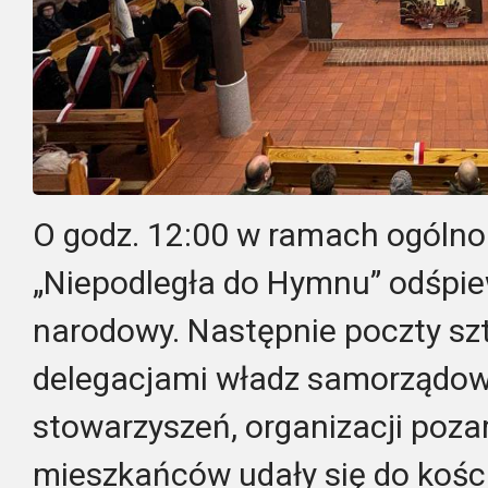
O godz. 12:00 w ramach ogólnop
„Niepodległa do Hymnu” odśpi
narodowy. Następnie poczty sz
delegacjami władz samorządowy
stowarzyszeń, organizacji poz
mieszkańców udały się do kości