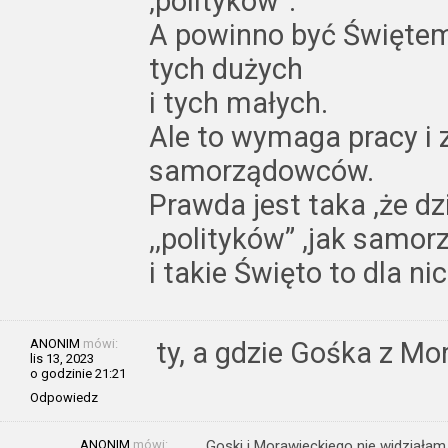
‚polityków”.
A powinno być Święte
tych dużych
i tych małych.
Ale to wymaga pracy i
samorządowców.
Prawda jest taka ,że d
,,polityków” ,jak sam
i takie Święto to dla ni
ANONIM
mówi:
ty, a gdzie Gośka z M
lis 13, 2023
o godzinie 21:21
Odpowiedz
ANONIM
mówi:
Goski i Morawieckiego nie widziałam,