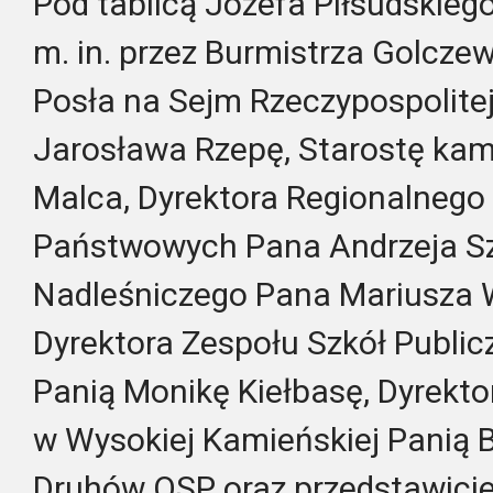
Pod tablicą Józefa Piłsudskieg
m. in. przez Burmistrza Golczew
Posła na Sejm Rzeczypospolitej
Jarosława Rzepę, Starostę kam
Malca, Dyrektora Regionalnego
Państwowych Pana Andrzeja Sz
Nadleśniczego Pana Mariusza 
Dyrektora Zespołu Szkół Publi
Panią Monikę Kiełbasę, Dyrekt
w Wysokiej Kamieńskiej Panią B
Druhów OSP oraz przedstawicieli 