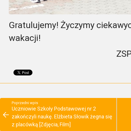
Gratulujemy! Życzymy ciekawyc
wakacji!
ZSP
Poprzedni wpis
Uczniowie Szkoły Podstawowej nr 2
zakończyli naukę. Elżbieta Słowik żegna się
z placówką [Zdjęcia, Film]