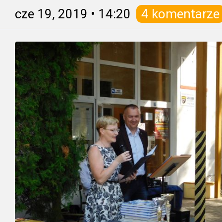
cze 19, 2019
•
14:20
4 komentarze