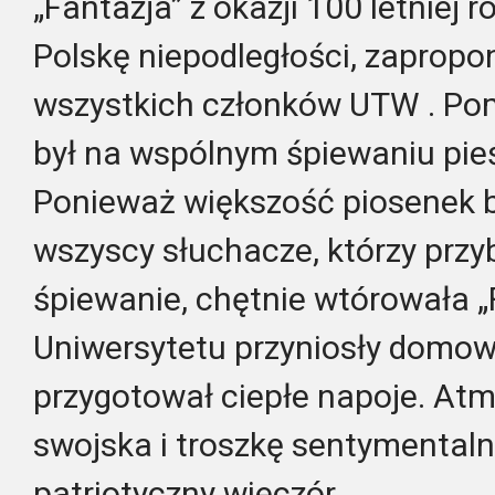
„Fantazja” z okazji 100 letniej 
Polskę niepodległości, zapropo
wszystkich członków UTW . Pom
był na wspólnym śpiewaniu pieś
Ponieważ większość piosenek 
wszyscy słuchacze, którzy przy
śpiewanie, chętnie wtórowała „F
Uniwersytetu przyniosły domowe
przygotował ciepłe napoje. Atmo
swojska i troszkę sentymentaln
patriotyczny wieczór.