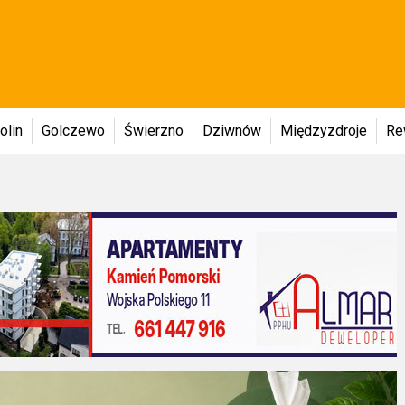
olin
Golczewo
Świerzno
Dziwnów
Międzyzdroje
Re