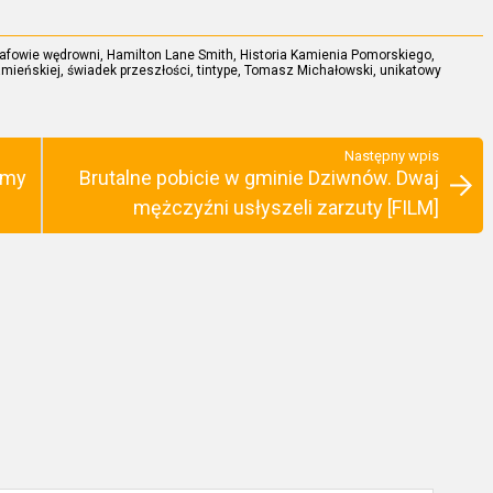
rafowie wędrowni
,
Hamilton Lane Smith
,
Historia Kamienia Pomorskiego
,
amieńskiej
,
świadek przeszłości
,
tintype
,
Tomasz Michałowski
,
unikatowy
Następny wpis
emy
Brutalne pobicie w gminie Dziwnów. Dwaj
mężczyźni usłyszeli zarzuty [FILM]