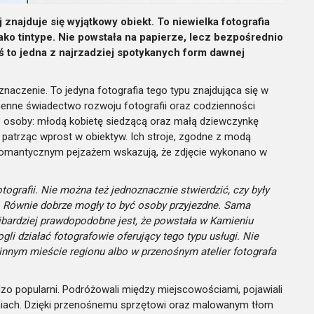
znajduje się wyjątkowy obiekt. To niewielka fotografia
jako tintype. Nie powstała na papierze, lecz bezpośrednio
iś to jedna z najrzadziej spotykanych form dawnej
aczenie. To jedyna fotografia tego typu znajdująca się w
 cenne świadectwo rozwoju fotografii oraz codzienności
ie osoby: młodą kobietę siedzącą oraz małą dziewczynkę
 patrząc wprost w obiektyw. Ich stroje, zgodne z modą
z romantycznym pejzażem wskazują, że zdjęcie wykonano w
ografii. Nie można też jednoznacznie stwierdzić, czy były
 Równie dobrze mogły to być osoby przyjezdne. Sama
jbardziej prawdopodobne jest, że powstała w Kamieniu
li działać fotografowie oferujący tego typu usługi. Nie
nnym mieście regionu albo w przenośnym atelier fotografa
dzo popularni. Podróżowali między miejscowościami, pojawiali
eniach. Dzięki przenośnemu sprzętowi oraz malowanym tłom