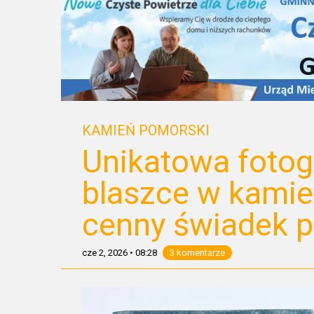
KAMIEŃ POMORSKI
Unikatowa fotogr
blaszce w kami
cenny świadek p
cze 2, 2026
•
08:28
3 komentarze