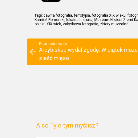
Tagi:
dawna fotografia
,
ferrotypia
,
fotografia XIX wieku
,
fotog
Kamień Pomorski
,
lokalna historia
,
Muzeum Historii Ziemi K
obiekt
,
XIX wiek
,
zabytkowa fotografia
,
zbiory muzealne
Poprzedni wpis
Arcybiskup wydał zgodę. W piątek moż
zjeść mięso
A co Ty o tym myślisz?