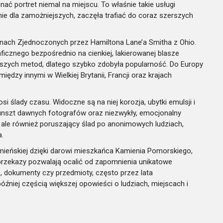
nać portret niemal na miejscu. To właśnie takie usługi
nie dla zamożniejszych, zaczęła trafiać do coraz szerszych
anach Zjednoczonych przez Hamiltona Lane’a Smitha z Ohio.
icznego bezpośrednio na cienkiej, lakierowanej blasze
ejszych metod, dlatego szybko zdobyła popularność. Do Europy
między innymi w Wielkiej Brytanii, Francji oraz krajach
ślady czasu. Widoczne są na niej korozja, ubytki emulsji i
unszt dawnych fotografów oraz niezwykły, emocjonalny
, ale również poruszający ślad po anonimowych ludziach,
a.
amieńskiej dzięki darowi mieszkańca Kamienia Pomorskiego,
przekazy pozwalają ocalić od zapomnienia unikatowe
ie, dokumenty czy przedmioty, często przez lata
niej częścią większej opowieści o ludziach, miejscach i