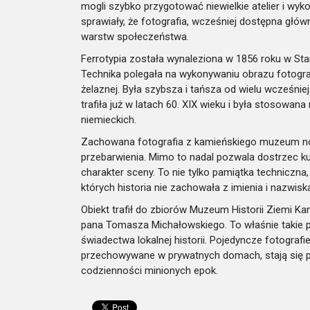
mogli szybko przygotować niewielkie atelier i wyko
sprawiały, że fotografia, wcześniej dostępna głów
warstw społeczeństwa.
Ferrotypia została wynaleziona w 1856 roku w St
Technika polegała na wykonywaniu obrazu fotograf
żelaznej. Była szybsza i tańsza od wielu wcześni
trafiła już w latach 60. XIX wieku i była stosowana 
niemieckich.
Zachowana fotografia z kamieńskiego muzeum nosi 
przebarwienia. Mimo to nadal pozwala dostrzec k
charakter sceny. To nie tylko pamiątka techniczna
których historia nie zachowała z imienia i nazwisk
Obiekt trafił do zbiorów Muzeum Historii Ziemi K
pana Tomasza Michałowskiego. To właśnie takie 
świadectwa lokalnej historii. Pojedyncze fotograf
przechowywane w prywatnych domach, stają się póź
codzienności minionych epok.